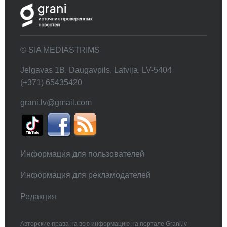
© SIA MEDIASTRIMS
Jelgavas 1B, Daugavpils, Latvija, LV-5404
(+371) 65435420
grani.lv@gmail.com
Информация для пользователей
Информация для рекламодателей
Редакция
Авторские права на всю информацию на портале Grani.lv