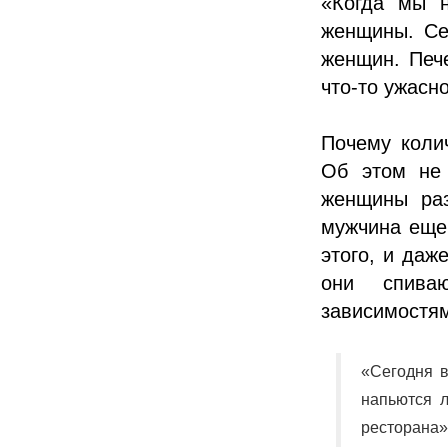
«Когда мы н
женщины. Се
женщин. Пече
что-то ужасн
Почему коли
Об этом не 
женщины раз
мужчина еще 
этого, и даж
они спива
зависимостя
«Сегодня в
напьются 
ресторана»