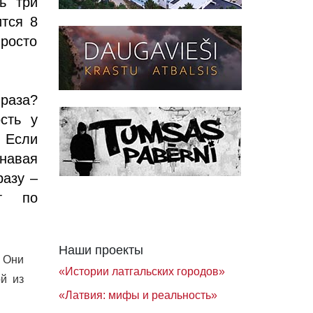
ь три
тся 8
просто
раза?
сть у
 Если
знавая
разу –
ст по
Наши проекты
 Они
«Истории латгальских городов»
й из
«Латвия: мифы и реальность»