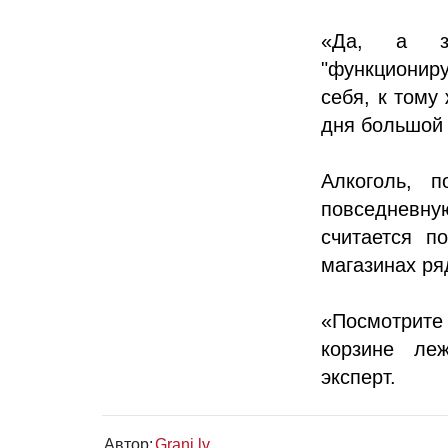
«Да, а за
"функциониру
себя, к тому
дня большой
Алкоголь, 
повседневну
считается п
магазинах ря
«Посмотрите с
корзине ле
эксперт.
Автор:
Grani.lv