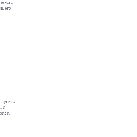
льного
вшего
 пункта
 Об
рава.