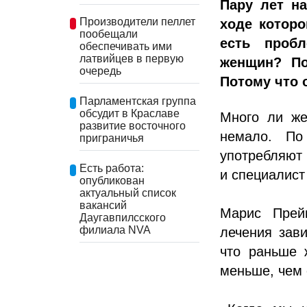
Пару лет н
Производители пеллет
ходе которо
пообещали
есть пробл
обеспечивать ими
латвийцев в первую
женщин? По
очередь
Потому что 
Парламентская группа
обсудит в Краславе
Много ли же
развитие восточного
немало. По
приграничья
употребляют 
Есть работа:
и специалист
опубликован
актуальный список
вакансий
Марис Прейн
Даугавпилсского
филиала NVA
лечения зав
что раньше 
меньше, чем 