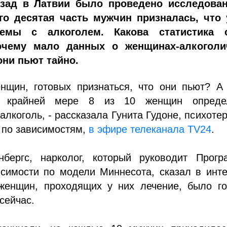
азад в Латвии было проведено исследован
го десятая часть мужчин призналась, что 
емы с алкоголем. Какова статистика 
чему мало данных о женщинах-алкоголи
они пьют тайно.
нщин, готовых признаться, что они пьют? А 
 крайней мере 8 из 10 женщин опреде
алкоголь, - рассказала Гунита Гудоне, психоте
 по зависимостям,
в эфире телеканала TV24
.
бергс, нарколог, который руководит Прогр
исимости по модели Миннесота, сказал в инт
женщин, проходящих у них лечение, было го
сейчас.