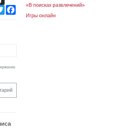
«В поисках развлечений»
Twitter
Facebook
Игры онлайн
держание
тарий
виса