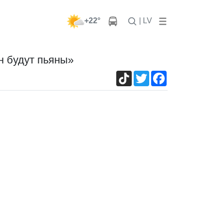
+22°
| LV
н будут пьяны»
TikTok
Twitter
Facebook