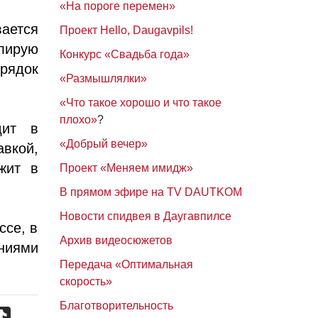
«На пороге перемен»
ется
Проект Hello, Daugavpils!
олирую
Конкурс «Свадьба года»
орядок
«Размышлялки»
«Что такое хорошо и что такое
плохо»
?
дит в
«Добрый вечер»
вкой,
жит в
Проект «Меняем имидж»
В прямом эфире на TV DAUTKOM
Новости спидвея в Даугавпилсе
ссе, в
Архив видеосюжетов
ниями
Передача «Оптимальная
скорость»
Благотворительность
TikTok