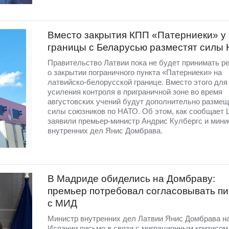
Вместо закрытия КПП «Патерниеки» у
границы с Беларусью разместят силы
Правительство Латвии пока не будет принимать р
о закрытии пограничного пункта «Патерниеки» на
латвийско-белорусской границе. Вместо этого для
усиления контроля в приграничной зоне во время
августовских учений будут дополнительно разме
силы союзников по НАТО. Об этом, как сообщает 
заявили премьер-министр Андрис Кулбергс и мини
внутренних дел Янис Домбрава.
В Мадриде обиделись на Домбраву:
премьер потребовал согласовывать п
с МИД
Министр внутренних дел Латвии Янис Домбрава н
Испании письмо в связи с миграционным кризисом