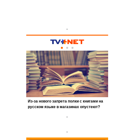
'
'
'