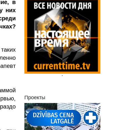
ие, в
у них
среди
чках?
таких
ленно
рапевт
'
аммой
Проекты
ервью,
раздо