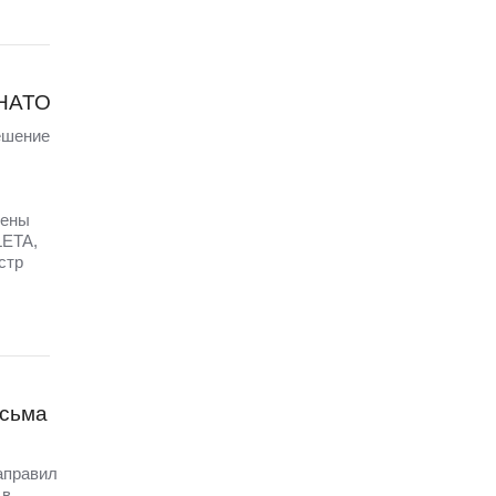
 НАТО
ешение
щены
LETA,
стр
исьма
аправил
 в