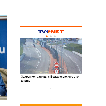
'
'
'