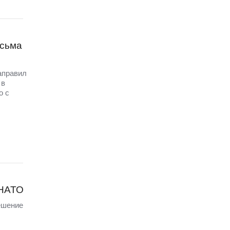
исьма
аправил
 в
о с
 НАТО
ешение