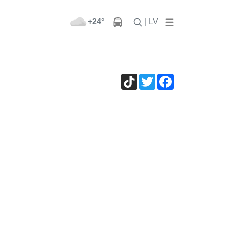
+24°
| LV
TikTok
Twitter
Facebook