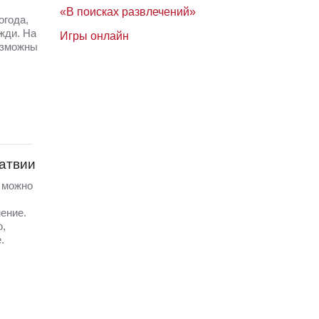
«В поисках развлечений»
огода,
жди. На
Игры онлайн
озможны
Латвии
а можно
ение.
ю,
.