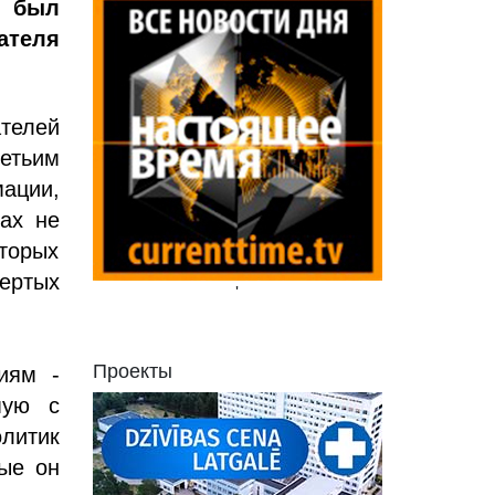
в был
ателя
телей
етьим
мации,
ах не
торых
ертых
'
Проекты
иям -
мую с
литик
рые он