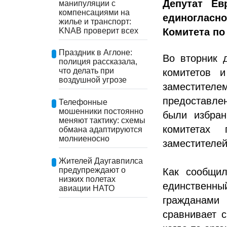
Депутат Ев
манипуляции с
компенсациями на
единогласн
жилье и транспорт:
KNAB проверит всех
Комитета по
Праздник в Аглоне:
Во вторник 
полиция рассказала,
что делать при
комитетов 
воздушной угрозе
заместителем
предоставле
Телефонные
мошенники постоянно
были избран
меняют тактику: схемы
комитетах 
обмана адаптируются
молниеносно
заместителей
Жителей Даугавпилса
предупреждают о
Как сообщил
низких полетах
единственн
авиации НАТО
гражданами 
сравнивает 