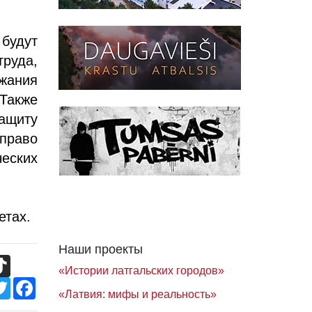
 будут
труда,
жания
 Также
защиту
 право
еских
етах.
Наши проекты
TikTok
«Истории латгальских городов»
Twitter
Facebook
«Латвия: мифы и реальность»