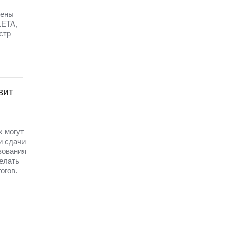
щены
LETA,
стр
вит
х могут
и сдачи
зования
елать
огов.