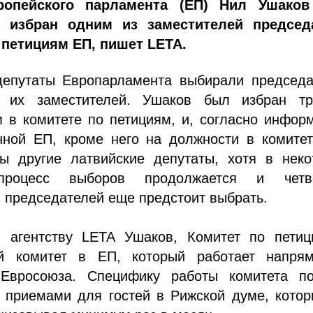
ропейского парламента (ЕП) Нил Ушако
о избран одним из заместителей председ
 петициям ЕП, пишет LETA.
депутаты Европарламента выбирали председа
и их заместителей. Ушаков был избран тр
 в комитете по петициям, и, согласно инфор
нной ЕП, кроме него на должности в комитет
ы другие латвийские депутаты, хотя в неко
процесс выборов продолжается и четв
 председателей еще предстоит выбрать.
 агентству LETA Ушаков, Комитет по петиц
ый комитет в ЕП, который работает напря
Евросоюза. Специфику работы комитета по
с приемами для гостей в Рижской думе, кото