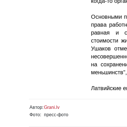
когда-то орг
Основными пр
права работн
равная и с
стоимости жи
Ушаков отме
несовершенно
на сохранен
меньшинств", 
Латвийские е
Автор:
Grani.lv
Фото:
пресс-фото