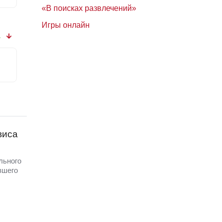
«В поисках развлечений»
Игры онлайн
1
виса
льного
вшего