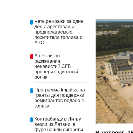
Четыре кражи за один
день: арестованы
предполагаемые
похитители топлива с
АЗС
А нет ли тут
разжигания
ненависти? СГБ
проверит одиозный
ролик
Программа Impulss: на
гранты для поддержки
ремигрантов подано 4
заявки
Контрабанду в Литву
везли из Латвии: в
фуре нашли сигареты
В четверг, 