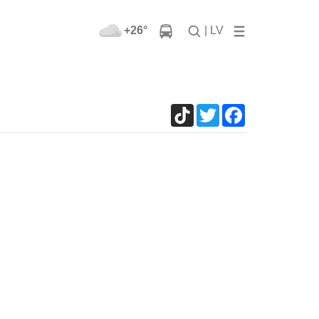
+26°
| LV
TikTok
Twitter
Facebook