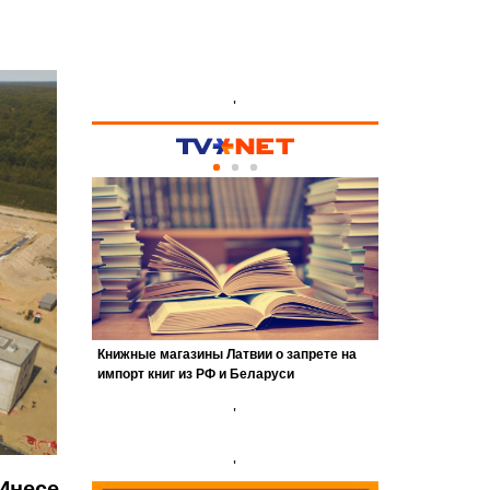
'
'
'
 Инесе