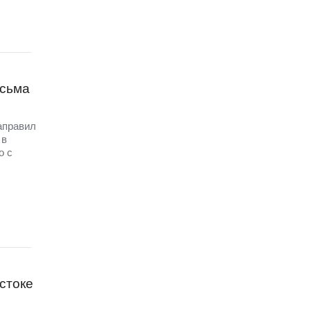
исьма
аправил
 в
о с
стоке