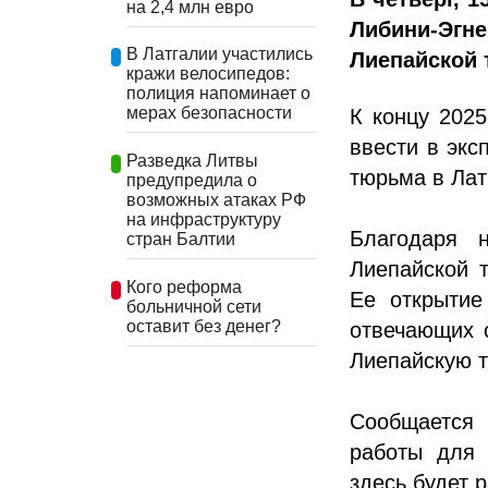
на 2,4 млн евро
Либини-Эг
В Латгалии участились
Лиепайской
кражи велосипедов:
полиция напоминает о
мерах безопасности
К концу 202
ввести в экс
Разведка Литвы
тюрьма в Лат
предупредила о
возможных атаках РФ
на инфраструктуру
Благодаря 
стран Балтии
Лиепайской 
Кого реформа
Ее открытие
больничной сети
оставит без денег?
отвечающих 
Лиепайскую т
Сообщается 
работы для 
здесь будет 