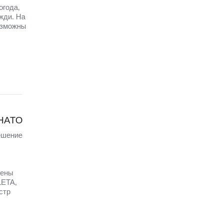
огода,
жди. На
озможны
 НАТО
ешение
щены
LETA,
стр