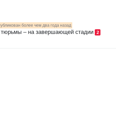
убликован более чем два года назад
й тюрьмы – на завершающей стадии
2