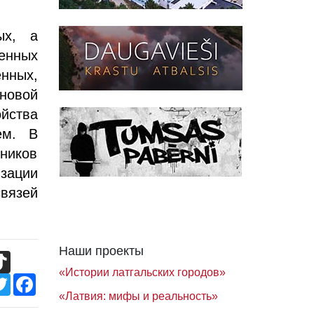
ых, а
енных
нных,
новой
ойства
ем. В
ников
зации
связей
Наши проекты
TikTok
«Истории латгальских городов»
Twitter
Facebook
«Латвия: мифы и реальность»