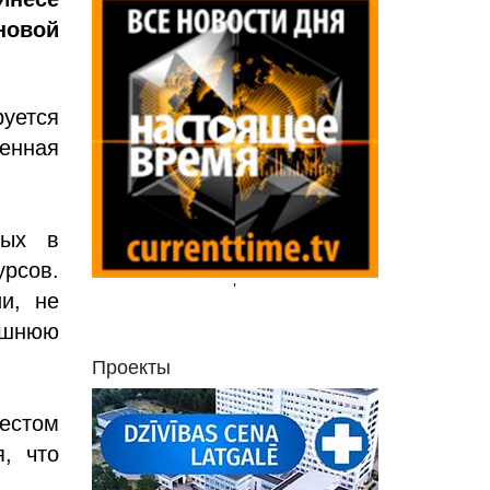
овой
уется
менная
ных в
урсов.
'
и, не
ешнюю
Проекты
естом
, что