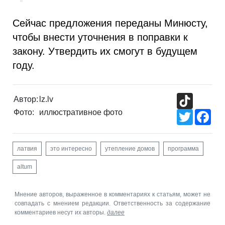
Сейчас предложения переданы Минюсту,
чтобы внести уточнения в поправки к
закону. Утвердить их смогут в будущем
году.
TikTok
Автор:
lz.lv
Фото:
иллюстративное фото
Twitter
Fac
латвия
это интересно
утепление домов
программа
altum
Мнение авторов, выраженное в комментариях к статьям, может не
совпадать с мнением редакции. Ответственность за содержание
комментариев несут их авторы.
далее