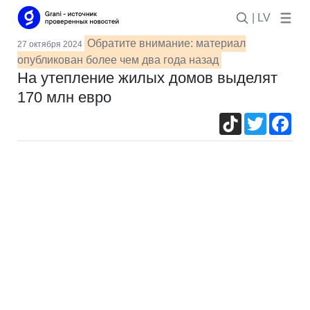
| LV
Обратите внимание: материал
27 октября 2024
опубликован более чем два года назад
На утепление жилых домов выделят
170 млн евро
TikTok
Twitter
Fac