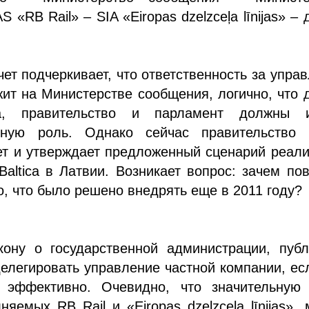
 «RB Rail» – SIA «Eiropas dzelzceļa līnijas» – 
чет подчеркивает, что ответственность за упра
ит на Министерстве сообщения, логично, что 
ва, правительство и парламент должны и
ьную роль. Однако сейчас правительство 
ет и утверждает предложенный сценарий реал
 Baltica в Латвии. Возникает вопрос: зачем по
о, что было решено внедрять еще в 2011 году?
кону о государственной администрации, публ
елегировать управление частной компании, ес
 эффективно. Очевидно, что значительную 
няемых RB Rail и «Eiropas dzelzceļa līnijas»,