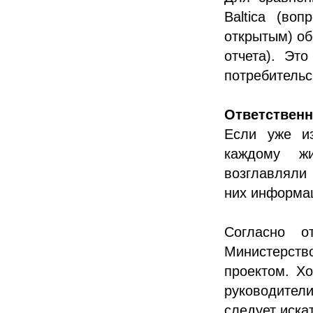
Baltica (во
открытым) об
отчета). Эт
потребительс
Ответственн
Если уже из
каждому жи
возглавляли
них информа
Согласно о
Министерств
проектом. Х
руководител
следует иска