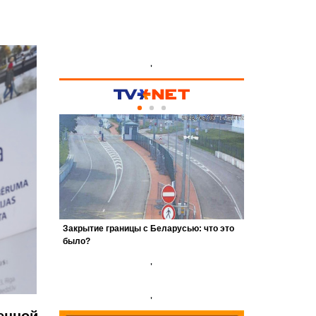
'
'
'