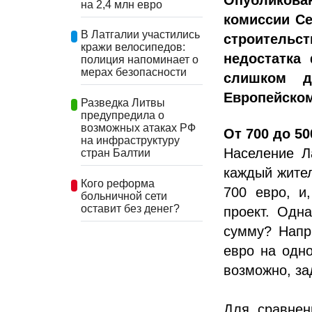
Опубликова
на 2,4 млн евро
комиссии Сей
В Латгалии участились
строитель
кражи велосипедов:
недостатка
полиция напоминает о
мерах безопасности
слишком д
Европейском
Разведка Литвы
предупредила о
возможных атаках РФ
От 700 до 50
на инфраструктуру
Население Л
стран Балтии
каждый жител
Кого реформа
700 евро, и
больничной сети
оставит без денег?
проект. Одна
сумму? Напр
евро на одно
возможно, за
Для сравнени