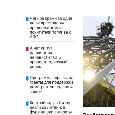
Четыре кражи за один
день: арестованы
предполагаемые
похитители топлива с
АЗС
А нет ли тут
разжигания
ненависти? СГБ
проверит одиозный
ролик
Программа Impulss: на
гранты для поддержки
ремигрантов подано 4
заявки
Контрабанду в Литву
везли из Латвии: в
фуре нашли сигареты