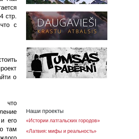
тается
4 стр.
 что с
стоить
роект
айти о
, что
Наши проекты
вление
 и его
«Истории латгальских городов»
но там
«Латвия: мифы и реальность»
аждого