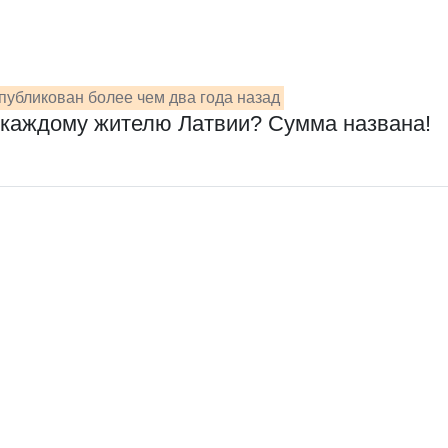
публикован более чем два года назад
ся каждому жителю Латвии? Сумма названа!