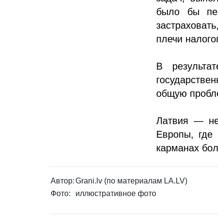
было бы пе
застраховат
плечи налого
В результат
государствен
общую пробле
Латвия — не
Европы, где
карманах бол
Автор:
Grani.lv (по материалам LA.LV)
Фото:
иллюстративное фото