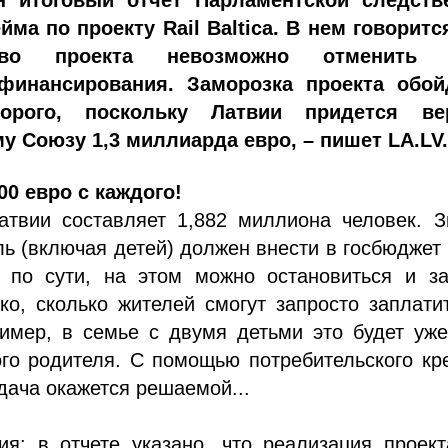
н итоговый отчет Парламентской следств
ма по проекту Rail Baltica. В нем говоритс
ство проекта невозможно отменить 
 финансирования. Заморозка проекта обой
орого, поскольку Латвии придется ве
у Союзу 1,3 миллиарда евро, – пишет LA.LV
00 евро с каждого!
атвии составляет 1,882 миллиона человек. З
ь (включая детей) должен внести в госбюджет
, по сути, на этом можно остановиться и за
ко, сколько жителей смогут запросто заплати
имер, в семье с двумя детьми это будет уже
го родителя. С помощью потребительского кр
дача окажется решаемой...
я: в отчете указано, что реализация проект