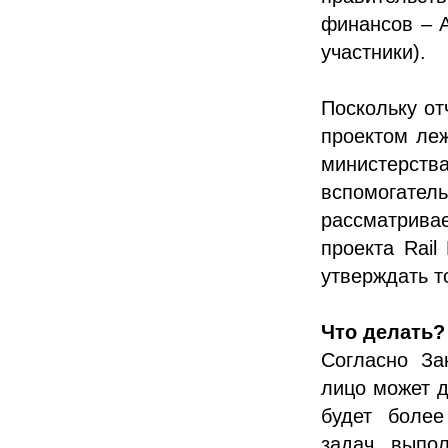
финансов – AS
участники).
Поскольку от
проектом леж
министерст
вспомогател
рассматрива
проекта Rail
утверждать т
Что делать?
Согласно За
лицо может д
будет более
задач, выпол