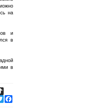
можно
сь на
ков и
ился в
адной
ими в
TikTok
Twitter
Facebook