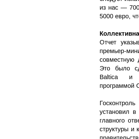
из нас — 700
5000 евро, ч
Коллективна
Отчет указы
премьер-ми
совместную 
Это было сд
Baltica и 
программой 
Госконтрол
установил в 
главного отв
структуры и 
правительс