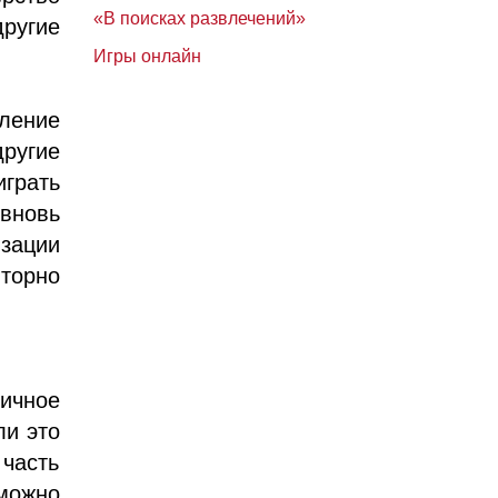
«В поисках развлечений»
другие
Игры онлайн
вление
другие
грать
вновь
изации
вторно
ичное
ли это
часть
 можно