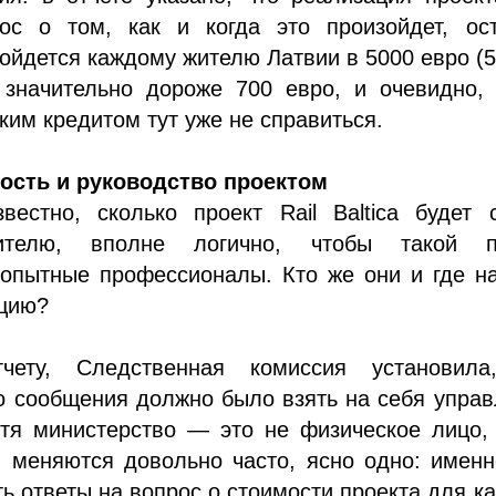
прос о том, как и когда это произойдет, ос
ойдется каждому жителю Латвии в 5000 евро (5
о значительно дороже 700 евро, и очевидно,
ким кредитом тут уже не справиться.
ость и руководство проектом
вестно, сколько проект Rail Baltica будет 
телю, вполне логично, чтобы такой п
 опытные профессионалы. Кто же они и где н
цию?
тчету, Следственная комиссия установила
о сообщения должно было взять на себя упра
отя министерство — это не физическое лицо,
и меняются довольно часто, ясно одно: имен
ть ответы на вопрос о стоимости проекта для к