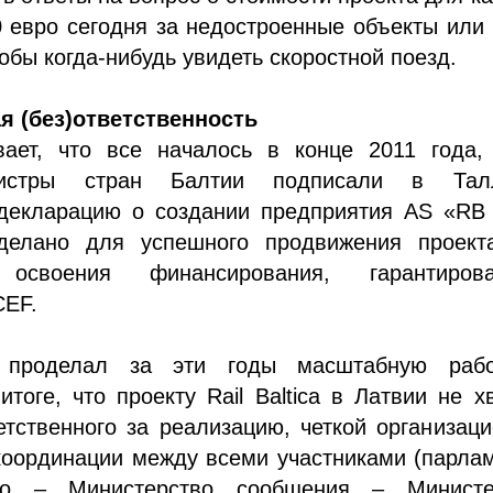
 евро сегодня за недостроенные объекты или
тобы когда-нибудь увидеть скоростной поезд.
я (без)ответственность
вает, что все началось в конце 2011 года, 
нистры стран Балтии подписали в Тал
декларацию о создании предприятия AS «RB R
елано для успешного продвижения проекта
освоения финансирования, гарантирова
CEF.
ь проделал за эти годы масштабную раб
итоге, что проекту Rail Baltica в Латвии не х
етственного за реализацию, четкой организац
координации между всеми участниками (парла
тво – Министерство сообщения – Министе