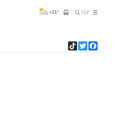
+21°
| LV
TikTok
Twitter
Facebook