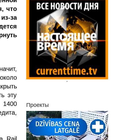
енной
я, что
из-за
дется
рнуть
.
начит,
 около
'
крыть
ть эту
 1400
Проекты
едита,
а Rail