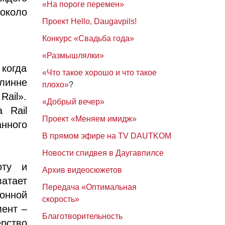
«На пороге перемен»
 около
Проект Hello, Daugavpils!
Конкурс «Свадьба года»
«Размышлялки»
когда
«Что такое хорошо и что такое
линне
плохо»
?
ail».
«Добрый вечер»
 Rail
Проект «Меняем имидж»
нного
В прямом эфире на TV DAUTKOM
Новости спидвея в Даугавпилсе
оту и
Архив видеосюжетов
ватает
Передача «Оптимальная
ионной
скорость»
мент –
Благотворительность
рство