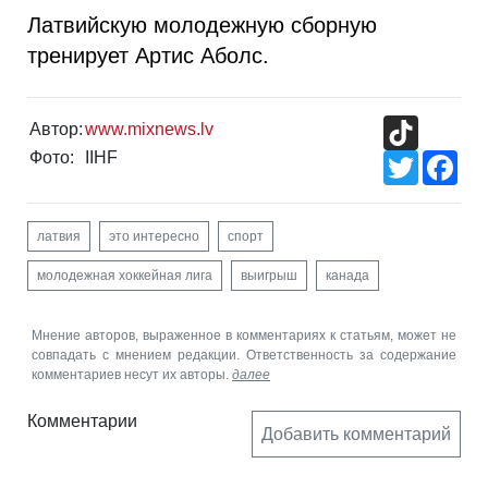
Латвийскую молодежную сборную
тренирует Артис Аболс.
TikTok
Автор:
www.mixnews.lv
Фото:
IIHF
Twitter
Fac
латвия
это интересно
спорт
молодежная хоккейная лига
выигрыш
канада
Мнение авторов, выраженное в комментариях к статьям, может не
совпадать с мнением редакции. Ответственность за содержание
комментариев несут их авторы.
далее
Комментарии
Добавить комментарий