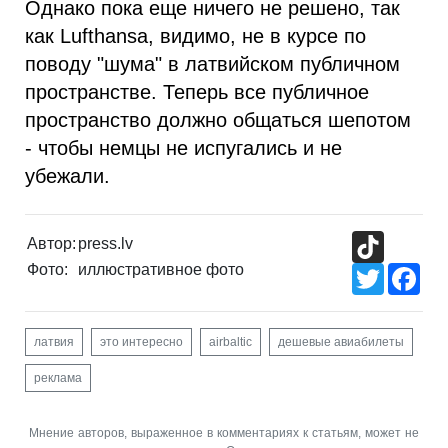
Однако пока еще ничего не решено, так
как Lufthansa, видимо, не в курсе по
поводу "шума" в латвийском публичном
пространстве. Теперь все публичное
пространство должно общаться шепотом
- чтобы немцы не испугались и не
убежали.
TikTok
Автор:
press.lv
Фото:
иллюстративное фото
Twitter
Fac
латвия
это интересно
airbaltic
дешевые авиабилеты
реклама
Мнение авторов, выраженное в комментариях к статьям, может не