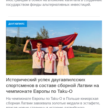
государством фонды альтернативных инвестиций.
ДАУГАВПИЛС
Исторический успех даугавпилсских
спортсменов в составе сборной Латвии на
чемпионате Европы по Taku-O
На чемпионате Европы по Taku-O в Польше юниорская
сборная Латвии завоевала золотые медали в эстафете,
вписав новую страницу в историю латвийского