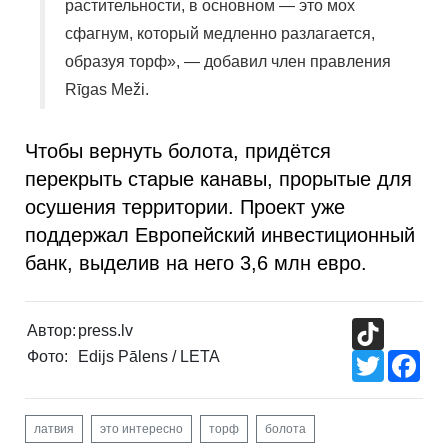
растительности, в основном — это мох
сфагнум, который медленно разлагается,
образуя торф», — добавил член правления
Rīgas Meži.
Чтобы вернуть болота, придётся
перекрыть старые канавы, прорытые для
осушения территории. Проект уже
поддержал Европейский инвестиционный
банк, выделив на него 3,6 млн евро.
TikTok
Автор:
press.lv
Фото:
Edijs Pālens / LETA
Twitter
Fac
латвия
это интересно
торф
болота