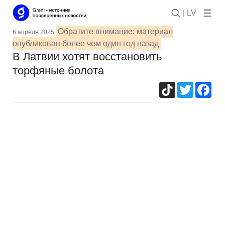
| LV
Обратите внимание: материал
6 апреля 2025
опубликован более чем один год назад
В Латвии хотят восстановить
торфяные болота
TikTok
Twitter
Fac