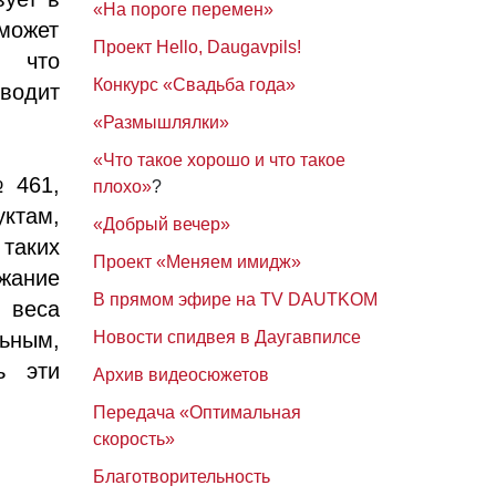
«На пороге перемен»
 может
Проект Hello, Daugavpils!
, что
Конкурс «Свадьба года»
водит
«Размышлялки»
«Что такое хорошо и что такое
 461,
плохо»
?
ктам,
«Добрый вечер»
таких
Проект «Меняем имидж»
жание
В прямом эфире на TV DAUTKOM
 веса
льным,
Новости спидвея в Даугавпилсе
ь эти
Архив видеосюжетов
Передача «Оптимальная
скорость»
Благотворительность