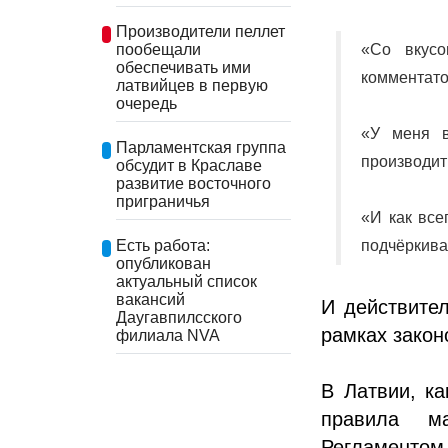
Производители пеллет
«Со вкус
пообещали
обеспечивать ими
комментато
латвийцев в первую
очередь
«У меня в
Парламентская группа
производит
обсудит в Краславе
развитие восточного
приграничья
«И как все
Есть работа:
подчёркива
опубликован
актуальный список
вакансий
И действител
Даугавпилсского
рамках закон
филиала NVA
В Латвии, ка
правила ма
Регламентом 