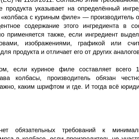
е продукта указывает на определённый ингре
 «колбаса с куриным филе» — производитель 
центное содержание этого ингредиента в сос
ло применяется также, если ингредиент выде
овами, изображениями, графикой или счит
для продукта и отличает его от других аналогов
ом, если куриное филе составляет всего 
ава колбасы, производитель обязан честн
важно, каким шрифтом и где. И тогда всё юрид
!
ет обязательных требований к минимал
яса в колбасе, если производитель не участ