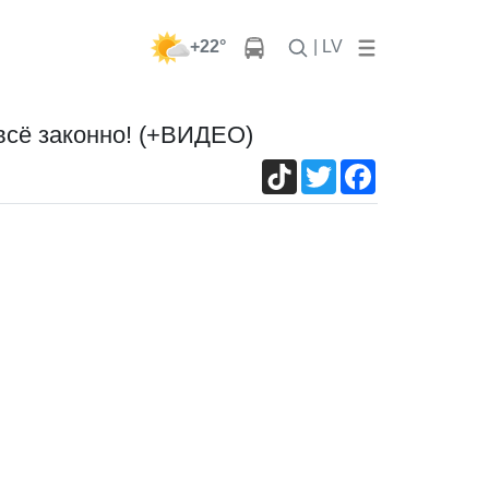
+22°
| LV
всё законно! (+ВИДЕО)
TikTok
Twitter
Facebook