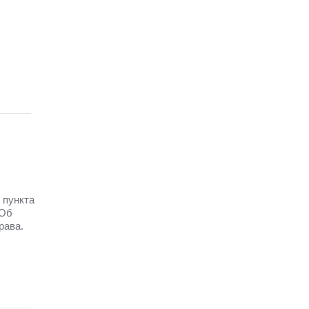
 пункта
 Об
рава.