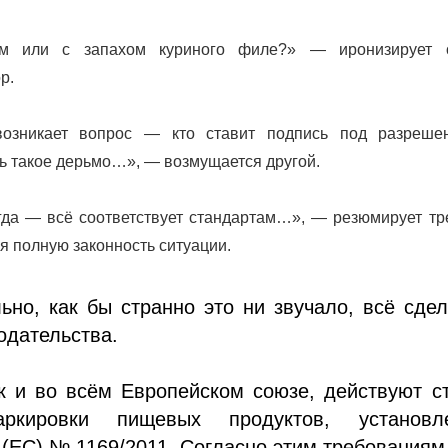
ом или с запахом куриного филе?» — иронизирует 
р.
озникает вопрос — кто ставит подпись под разреше
ь такое дерьмо…», — возмущается другой.
гда — всё соответствует стандартам…», — резюмирует тр
я полную законность ситуации.
ьно, как бы странно это ни звучало, всё сде
одательства.
к и во всём Европейском союзе, действуют с
ркировки пищевых продуктов, установл
(ЕС) № 1169/2011. Согласно этим требованиям