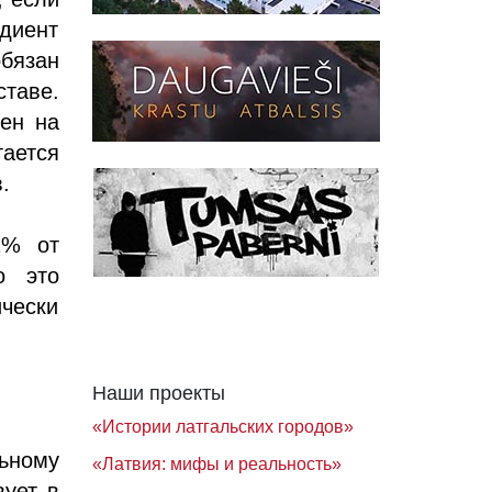
диент
обязан
таве.
лен на
ается
.
1% от
о это
ически
Наши проекты
«Истории латгальских городов»
ьному
«Латвия: мифы и реальность»
вует в