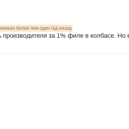
икован более чем один год назад
 производителя за 1% филе в колбасе. Но 