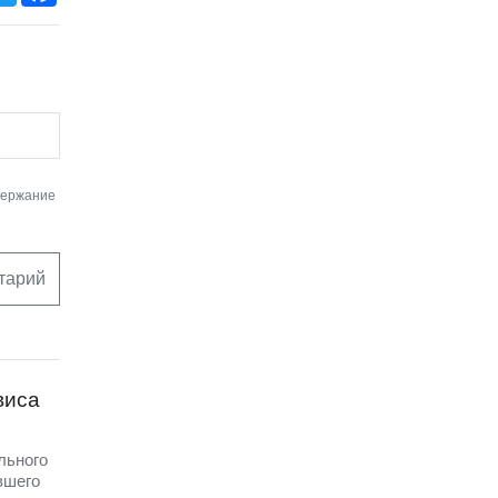
держание
тарий
виса
льного
вшего