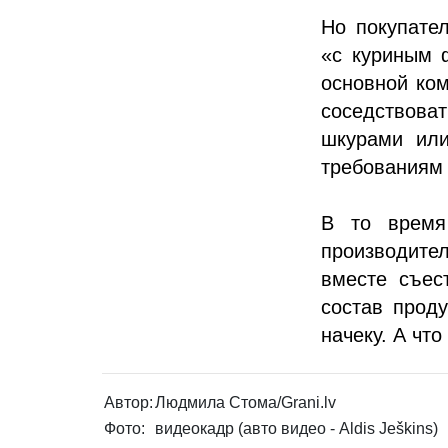
Но покупател
«с куриным 
основной ко
соседствова
шкурами или
требованиям
В то время
производител
вместе съес
состав проду
начеку. А что
Автор:
Людмила Стома/Grani.lv
Фото:
видеокадр (авто видео - Aldis Ješkins)