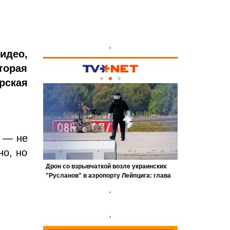
'
идео,
торая
рская
о — не
но, но
'
'