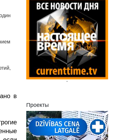
один
нием
етий,
'
лано в
Проекты
трогие
енные
, если