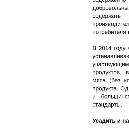
добровольных
содержать
производите
потребителя 
В 2014 году
устанавли
участвующи
продуктов, 
мяса (без к
продукта. Од
и большинс
стандарты.
Усадить и н