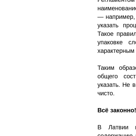
наименовани
— например,
указать про
Такое прави
упаковке сл
характерным 
Таким образ
общего сост
указать. Не 
чисто.
Всё законно
В Латвии н
содержанию м