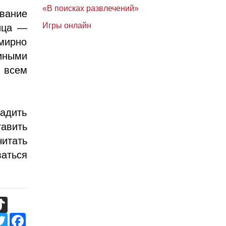
«В поисках развлечений»
звание
Игры онлайн
рица —
 мирно
иными
 всем
адить
тавить
читать
ваться
TikTok
Twitter
Facebook