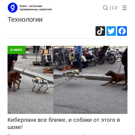
| LV
технологии
TikTok
Twitter
Fac
В МИРЕ
Киберпанк все ближе, и собаки от этого в
шоке!