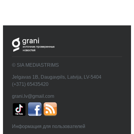
© SIA MEDIASTRIMS
Jelgavas 1B, Daugavpils, Latvija, LV-5404
(+371) 65435420
grani.lv@gmail.com
Информация для пользователей