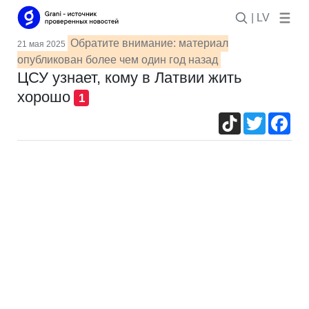
| LV
Обратите внимание: материал
21 мая 2025
опубликован более чем один год назад
ЦСУ узнает, кому в Латвии жить
хорошо
1
TikTok
Twitter
Fac