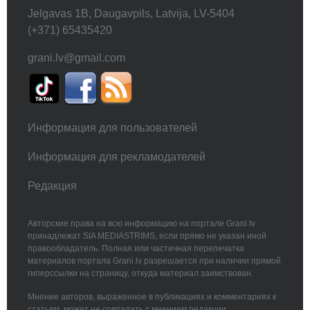
Jelgavas 1B, Daugavpils, Latvija, LV-5404
(+371) 65435420
grani.lv@gmail.com
Информация для пользователей
Информация для рекламодателей
Редакция
Авторские права на всю информацию на портале Grani.lv
принадлежат SIA MEDIASTRIMS, если прямо не указан иной
правообладатель. Полная или частичная перепечатка
материалов портала Grani.lv разрешается при наличии прямой
гиперссылки на страницу, откуда материал заимствован.
Мнение авторов, выраженное в публикациях и комментариях к
статьям, может не совпадать с мнением редакции.