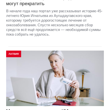
После короны — о пути, который к ней
привел. Интервью с Mrs. Daugavpils Elite
2026 Викторией Рейнбергой
После финала конкурса Mrs. Daugavpils Elite 2026
прошло уже некоторое время. Эмоции улеглись, яркие
впечатления остались в памяти, а на первый план
вышло то, что не заканчивается вместе с финальным
вечером, — личный опыт.
БЛАГОТВОРИТЕЛЬНОСТЬ