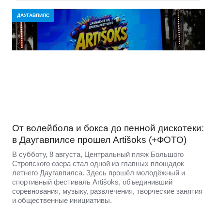
Daugavpils siltumtīkli
Предприятие самоуправления Daugavpils siltumtīkli
продолжает свою акцию «Год электронных счетов» и по
итогам каждого квартала 2026 года проводит розыгрыш
среди тех своих абонентов, кто получает счет за
отопление и горячую воду в цифровом виде. На прошлой
неделе состоялось награждение счастливчиков по
итогам второго квартала.
ДАУГАВПИЛС