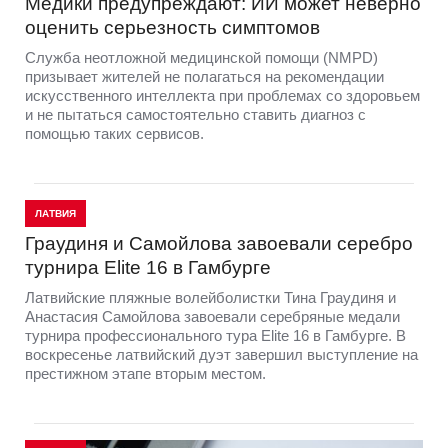
Юрию Игнатьеву по-прежнему нужна
помощь: без собранных средств лечение
могут прекратить
В начале года наш портал уже рассказывал историю 45-
летнего Юрия Игнатьева из Аугшдаугавского края,
которому требуется дорогостоящее лечение от
онкозаболевания. Спустя несколько месяцев сбор
средств всё ещё продолжается — необходимой суммы
пока собрать не удалось.
ЛАТВИЯ