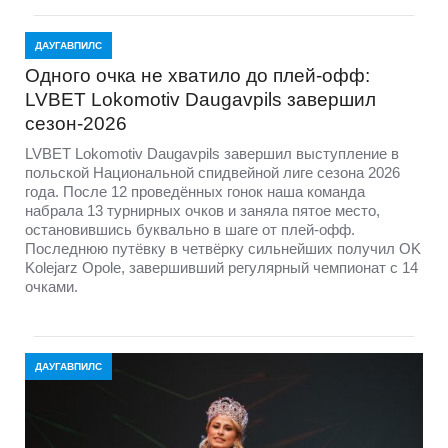
От волейбола и бокса до пенной дискотеки:
в Даугавпилсе прошел Artišoks (+ФОТО)
В субботу, 8 августа, Центральный пляж Большого
Стропского озера стал одной из главных площадок
летнего Даугавпилса. Здесь прошёл молодёжный и
спортивный фестиваль Artišoks, объединивший
соревнования, музыку, развлечения, творческие занятия
и общественные инициативы.
ДАУГАВПИЛС