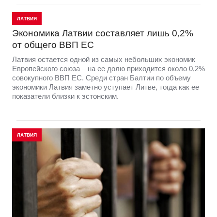
Граудиня и Самойлова завоевали серебро
турнира Elite 16 в Гамбурге
Латвийские пляжные волейболистки Тина Граудиня и
Анастасия Самойлова завоевали серебряные медали
турнира профессионального тура Elite 16 в Гамбурге. В
воскресенье латвийский дуэт завершил выступление на
престижном этапе вторым местом.
ЛАТВИЯ