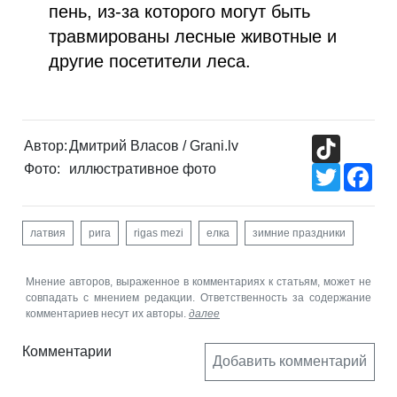
пень, из-за которого могут быть
травмированы лесные животные и
другие посетители леса.
TikTok
Автор:
Дмитрий Власов / Grani.lv
Фото:
иллюстративное фото
Twitter
Fac
латвия
рига
rigas mezi
елка
зимние праздники
Мнение авторов, выраженное в комментариях к статьям, может не
совпадать с мнением редакции. Ответственность за содержание
комментариев несут их авторы.
далее
Комментарии
Добавить комментарий