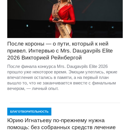
Одного очка не хватило до плей-офф:
LVBET Lokomotiv Daugavpils завершил
сезон-2026
LVBET Lokomotiv Daugavpils завершил выступление в
польской Национальной спидвейной лиге сезона 2026
года. После 12 проведённых гонок наша команда
набрала 13 турнирных очков и заняла пятое место,
остановившись буквально в шаге от плей-офф.
Последнюю путёвку в четвёрку сильнейших получил OK
Kolejarz Opole, завершивший регулярный чемпионат с 14
очками.
ДАУГАВПИЛС