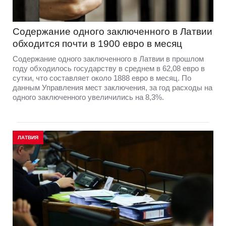
Изменения затронут 346 тысяч eID-карт в
Латвии: что нужно знать их владельцам
Около 346 тысяч владельцев eID-карт в Латвии могут
столкнуться с изменениями в использовании
электронной подписи после 9 декабря 2026 года. Речь
идет о документах, оснащенных микрочипом Cosmo 8.1.
Владельцам таких карт важно выяснить, затронут ли
изменения именно их документ и потребуется ли его
замена.
ЛАТВИЯ