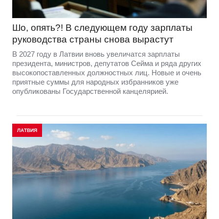
Экономика Латвии составляет лишь 0,2%
от общего ВВП ЕС
Латвия остается одной из самых небольших экономик
Европейского союза – на ее долю приходится около 0,2%
совокупного ВВП ЕС. Среди стран Балтии по объему
экономики Латвия заметно уступает Литве, тогда как ее
показатели близки к эстонским.
ЛАТВИЯ