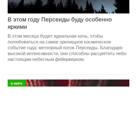
Без нас не обойдутся: Латвия намерена
отправить минеров в Ормузский пролив
Латвия планирует внести свой вклад в операцию по
разблокированию Ормузского пролива и полна
решимости направить туда наших военных для участия
в операциях по его разминированию.
ДАУГАВПИЛС