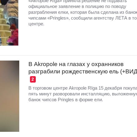
«Akropole Rīga» приняла решение не подавать
официальное заявление в полицию по поводу
разграбления елки, которая была сделана из банок
чипсами «Pringles», сообщили агентству ЛЕТА в т
центре.
В Akropole на глазах у охранников
разграбили рождественскую ель (+ВИ
2
В торговом центре Akropole Rīga 15 декабря покуп
пять минут разворовали инсталляцию, выложенну
банок чипсов Pringles в форме ели.