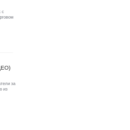
 с
орговом
ДЕО)
атели за
ю из