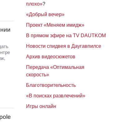
плохо»
?
«Добрый вечер»
Проект «Меняем имидж»
онии
В прямом эфире на TV DAUTKOM
Новости спидвея в Даугавпилсе
дать
ентре
Архив видеосюжетов
ак,
Передача «Оптимальная
скорость»
Благотворительность
«В поисках развлечений»
Игры онлайн
pole