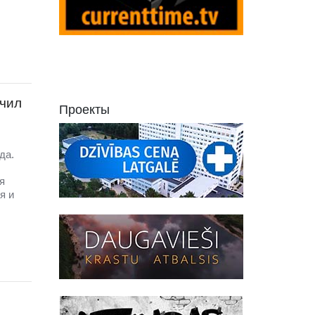
учил
Проекты
да.
я
я и