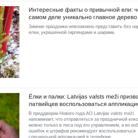
Интересные факты о привычной ели: ч
самом деле уникально главное дерево
Зимние праздники невозможно представить без на
елки, украшенной гирляндами и шарами.
Ёлки и палки: Latvijas valsts meži призв
латвийцев воспользоваться аппликаци
В преддверии Нового года АО Latvijas valsts meži
напоминает, что отправляться за праздничной елк
можно только в леса под его управлением, а во из
ошибок и штрафов рекомендует воспользоваться
специальной аппликацией в телефоне.