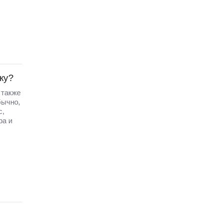
ку?
 также
бычно,
с,
ра и