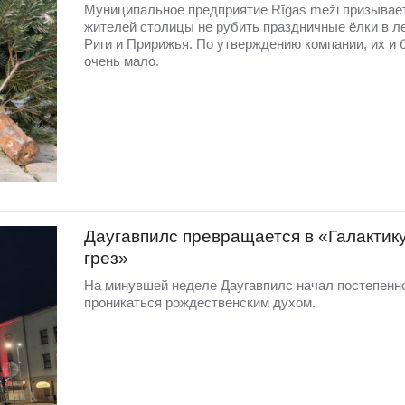
Муниципальное предприятие Rīgas meži призывае
жителей столицы не рубить праздничные ёлки в л
Риги и Пририжья. По утверждению компании, их и б
очень мало.
Даугавпилс превращается в «Галактик
грез»
На минувшей неделе Даугавпилс начал постепенн
проникаться рождественским духом.