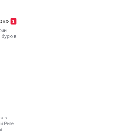
ов»
1
рии
 бурю в
о в
й Риге
ы