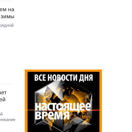
ем на
 зимы
рядной
ает
ей
ой
бежание