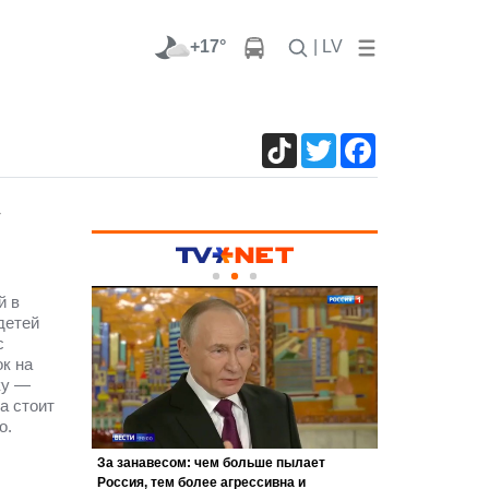
+17°
| LV
TikTok
Twitter
Facebook
т
й в
детей
с
к на
ку —
а стоит
о.