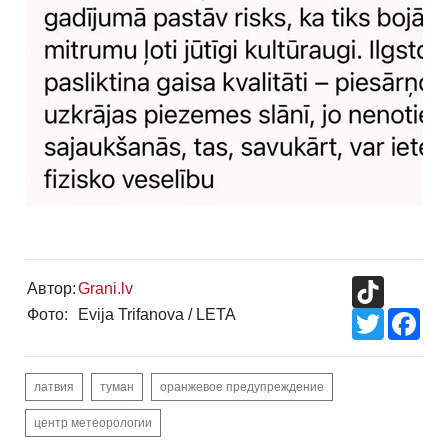
TikTok
Автор:
Grani.lv
Фото:
Evija Trifanova / LETA
Twitter
Fac
латвия
туман
оранжевое предупреждение
центр метеорологии