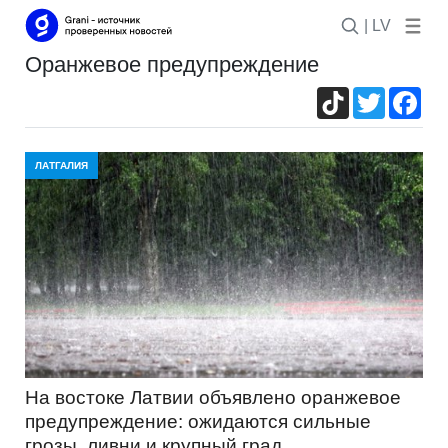
| LV
оранжевое предупреждение
TikTok
Twitter
Fac
ЛАТГАЛИЯ
На востоке Латвии объявлено оранжевое
предупреждение: ожидаются сильные
грозы, ливни и крупный град