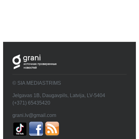
© SIA MEDIASTRIMS
Jelgavas 1B, Daugavpils, Latvija, LV-5404
(+371) 65435420
grani.lv@gmail.com