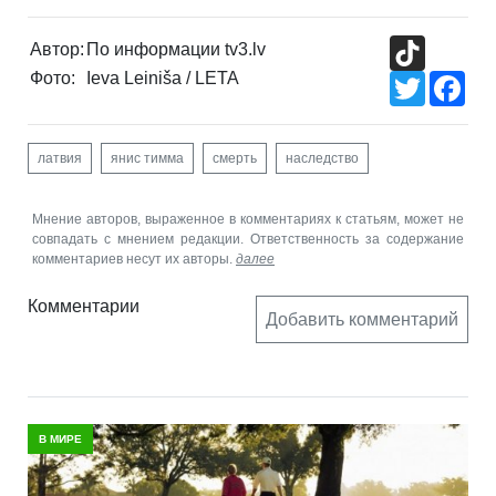
TikTok
Автор:
По информации tv3.lv
Фото:
Ieva Leiniša / LETA
Twitter
Fac
латвия
янис тимма
смерть
наследство
Мнение авторов, выраженное в комментариях к статьям, может не
совпадать с мнением редакции. Ответственность за содержание
комментариев несут их авторы.
далее
Комментарии
Добавить комментарий
В МИРЕ