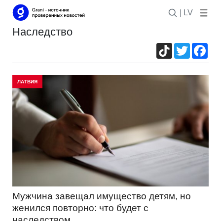
| LV
наследство
TikTok
Twitter
Fac
ЛАТВИЯ
Мужчина завещал имущество детям, но
женился повторно: что будет с
наследством