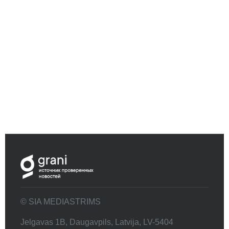
© SIA MEDIASTRIMS
Jelgavas 1B, Daugavpils, Latvija, LV-5404