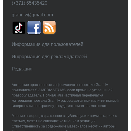
(+371) 65435420
grani.lv@gmail.com
Информация для пользователей
Информация для рекламодателей
Редакция
Авторские права на всю информацию на портале Grani.lv
принадлежат SIA MEDIASTRIMS, если прямо не указан иной
правообладатель. Полная или частичная перепечатка
материалов портала Grani.lv разрешается при наличии прямой
гиперссылки на страницу, откуда материал заимствован.
Мнение авторов, выраженное в публикациях и комментариях к
статьям, может не совпадать с мнением редакции.
Ответственность за содержание материалов несут их авторы.