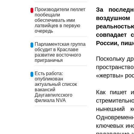
За послед
Производители пеллет
пообещали
воздушном 
обеспечивать ими
реальностью
латвийцев в первую
очередь
совпадает 
России, пиш
Парламентская группа
обсудит в Краславе
развитие восточного
Поскольку др
приграничья
пространств
Есть работа:
«жертвы» рос
опубликован
актуальный список
вакансий
Как пишет и
Даугавпилсского
стремительн
филиала NVA
нынешний к
Одновременн
ключевых ин
подавление 