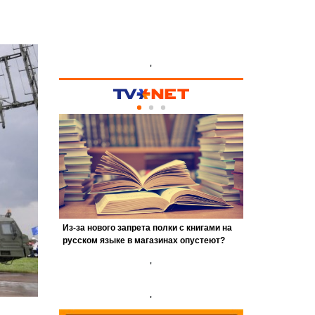
'
'
'