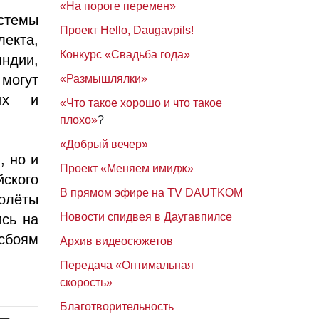
«На пороге перемен»
стемы
Проект Hello, Daugavpils!
екта,
Конкурс «Свадьба года»
яндии,
могут
«Размышлялки»
ных и
«Что такое хорошо и что такое
плохо»
?
«Добрый вечер»
, но и
Проект «Меняем имидж»
ского
В прямом эфире на TV DAUTKOM
олёты
Новости спидвея в Даугавпилсе
ись на
сбоям
Архив видеосюжетов
Передача «Оптимальная
скорость»
Благотворительность