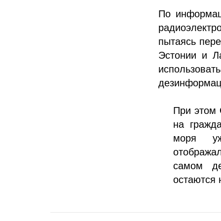
По информац
радиоэлектр
пытаясь пере
Эстонии и Л
использов
дезинформац
При этом 
на гражд
моря уж
отображал
самом де
остаются 