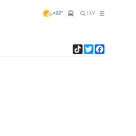
+22°
| LV
TikTok
Twitter
Facebook