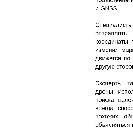
и GNSS.
Специалисты
отправлять
координаты 
изменил марш
движется по 
другую сторо
Эксперты т
дроны испол
поиска целе
всегда спос
похожих об
объясняться 