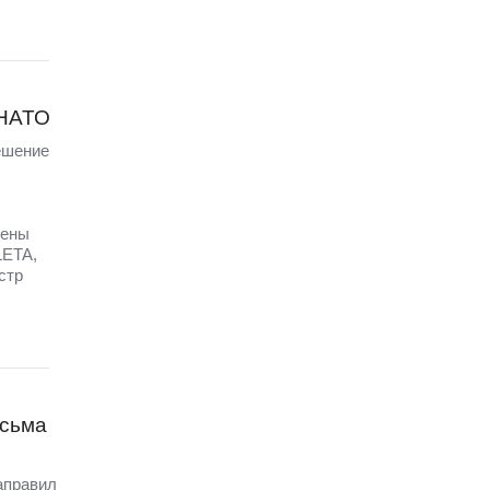
 НАТО
ешение
щены
LETA,
стр
исьма
аправил