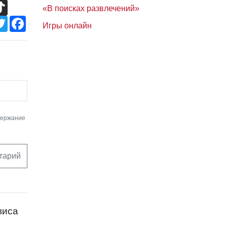
TikTok
«В поисках развлечений»
Twitter
Facebook
Игры онлайн
держание
тарий
виса