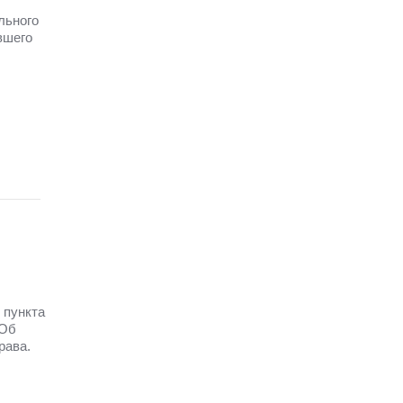
льного
вшего
 пункта
 Об
рава.