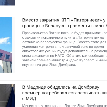
Вместо закрытия КПП «Патерниеки» у
границы с Беларусью разместят силы
Правительство Латвии пока не будет принимать р
о закрытии пограничного пункта «Патерниеки» на
латвийско-белорусской границе. Вместо этого для
усиления контроля в приграничной зоне во время
августовских учений будут дополнительно разме
силы союзников по НАТО. Об этом, как сообщает 
заявили премьер-министр Андрис Кулбергс и мини
внутренних дел Янис Домбрава.
В Мадриде обиделись на Домбраву:
премьер потребовал согласовывать п
с МИД
Министр внутренних дел Латвии Янис Домбрава н