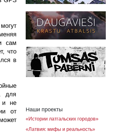
могут
меняя
и сам
т, что
ился в
ойные
а для
 и не
Наши проекты
ии от
«Истории латгальских городов»
может
«Латвия: мифы и реальность»