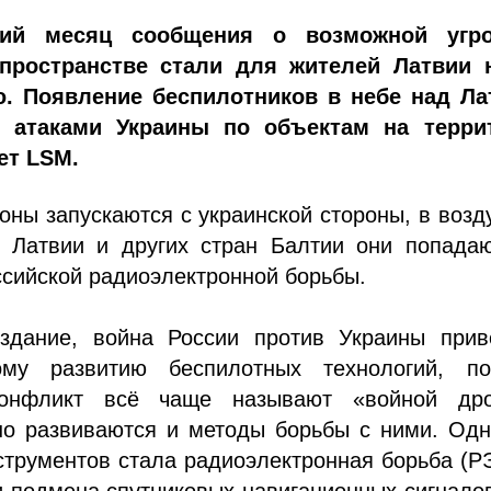
ний месяц сообщения о возможной угр
пространстве стали для жителей Латвии 
. Появление беспилотников в небе над Ла
с атаками Украины по объектам на терри
ет LSM.
оны запускаются с украинской стороны, в воз
о Латвии и других стран Балтии они попадаю
сийской радиоэлектронной борьбы.
здание, война России против Украины прив
ому развитию беспилотных технологий, по
онфликт всё чаще называют «войной дро
о развиваются и методы борьбы с ними. Одн
струментов стала радиоэлектронная борьба (
и подмена спутниковых навигационных сигнал