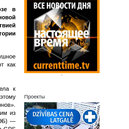
озе в
новой
твией
тории
душное
т как
'
ела к
этому
Проекты
нов».
им из
РЭБ) —
ов GPS