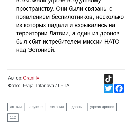
возможной угрозе воздушному
пространству. Они были связаны с
появлением беспилотников, несколько
из которых падали и взрывались на
территории Латвии, а один из дронов
был сбит истребителем миссии НАТО
над Эстонией.
TikTok
Автор:
Grani.lv
Фото:
Evija Trifanova / LETA
Twitter
Fac
латвия
алуксне
эстония
дроны
угроза дронов
112