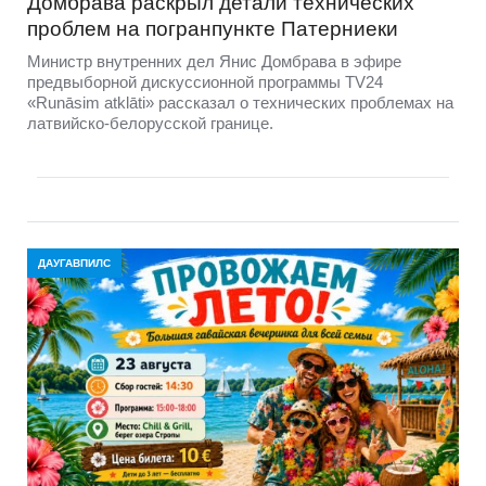
Домбравa раскрыл детали технических
проблем на погранпункте Патерниеки
Министр внутренних дел Янис Домбрава в эфире
предвыборной дискуссионной программы TV24
«Runāsim atklāti» рассказал о технических проблемах на
латвийско-белорусской границе.
ДАУГАВПИЛС