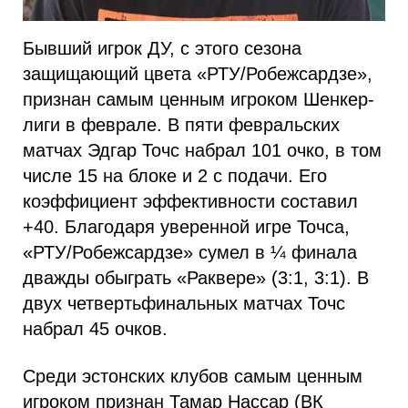
Бывший игрок ДУ, с этого сезона
защищающий цвета «РТУ/Робежсардзе»,
признан самым ценным игроком Шенкер-
лиги в феврале. В пяти февральских
матчах Эдгар Точс набрал 101 очко, в том
числе 15 на блоке и 2 с подачи. Его
коэффициент эффективности составил
+40. Благодаря уверенной игре Точса,
«РТУ/Робежсардзе» сумел в ¼ финала
дважды обыграть «Раквере» (3:1, 3:1). В
двух четвертьфинальных матчах Точс
набрал 45 очков.
Среди эстонских клубов самым ценным
игроком признан Тамар Нассар (ВК