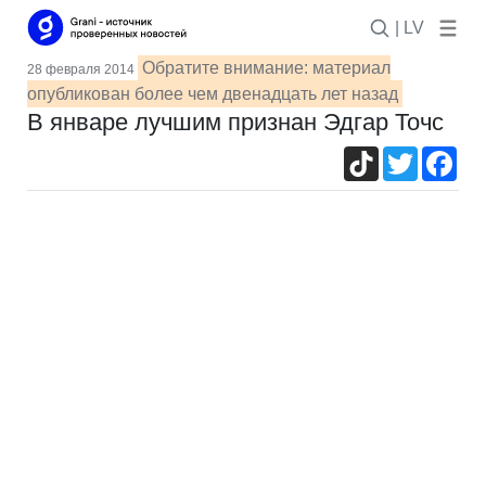
| LV
Обратите внимание: материал
28 февраля 2014
опубликован более чем двенадцать лет назад
В январе лучшим признан Эдгар Точс
TikTok
Twitter
Fac