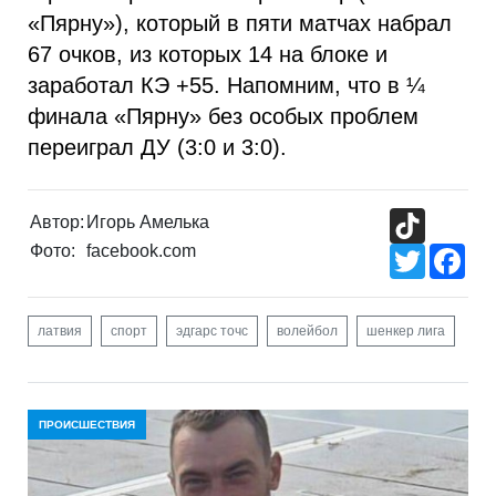
«Пярну»), который в пяти матчах набрал
67 очков, из которых 14 на блоке и
заработал КЭ +55. Напомним, что в ¼
финала «Пярну» без особых проблем
переиграл ДУ (3:0 и 3:0).
TikTok
Автор:
Игорь Амелька
Фото:
facebook.com
Twitter
Fac
латвия
спорт
эдгарс точс
волейбол
шенкер лига
ПРОИСШЕСТВИЯ