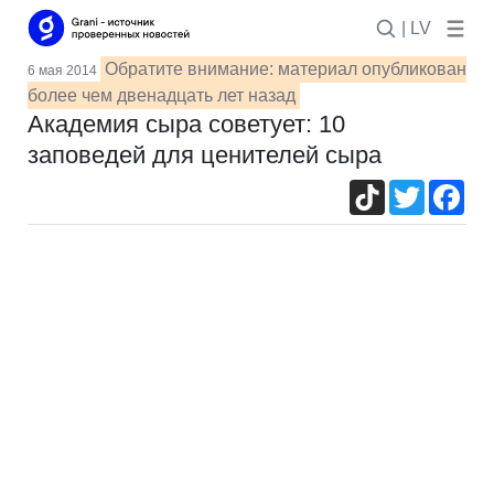
| LV
Обратите внимание: материал опубликован
6 мая 2014
более чем двенадцать лет назад
Академия сыра советует: 10
заповедей для ценителей сыра
TikTok
Twitter
Fac