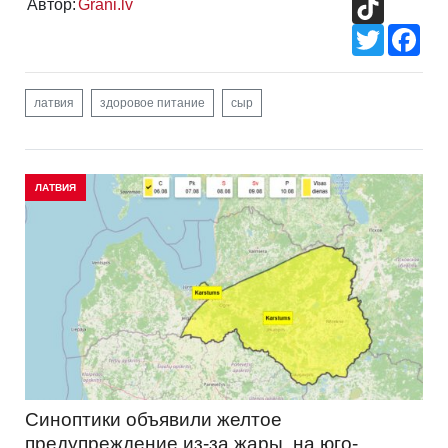
Автор:
Grani.lv
Twitter
Fac
латвия
здоровое питание
сыр
ЛАТВИЯ
Синоптики объявили желтое
предупреждение из-за жары, на юго-