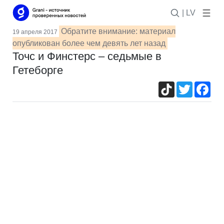
| LV
Обратите внимание: материал
19 апреля 2017
опубликован более чем девять лет назад
Точс и Финстерс – седьмые в
Гетеборге
TikTok
Twitter
Fac