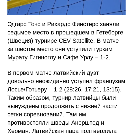
Эдгарc Точс и Рихардc Финстерс заняли
седьмое место в прошедшем в Гетеборге
(Швеция) турнире CEV Satellite. В матче
за шестое место они уступили туркам
Мурату Гигиноглу и Сафе Урлу – 1-2.
В первом матче латвийский дуэт
довольно неожиданно уступил французам
Лосье/Готьеру – 1-2 (28:26, 17:21, 13:15).
Таким образом, турнир латвийцы были
вынуждены продолжить с нижней части
сетки соревнований. Там им
противостояли шведы Анерштед и
Херман. Латвийская пара подтвердила