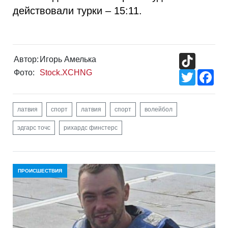
действовали турки – 15:11.
TikTok
Автор:
Игорь Амелька
Фото:
Stock.XCHNG
Twitter
Fac
латвия
спорт
латвия
спорт
волейбол
эдгарс точс
рихардс финстерс
ПРОИСШЕСТВИЯ