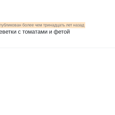
публикован более чем тринадцать лет назад
еветки с томатами и фетой