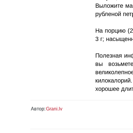
Выложите мас
рубленой пет
На порцию (24
3 г; насыщенн
Полезная инф
вы возьмет
великолепно
килокалорий
хорошее дли
Автор:
Grani.lv