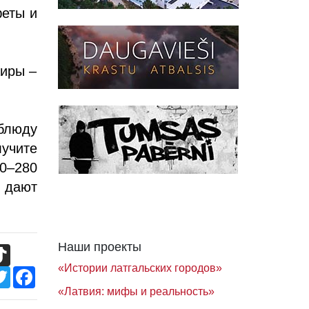
феты и
жиры –
 блюду
учите
0–280
а дают
Наши проекты
TikTok
«Истории латгальских городов»
Twitter
Facebook
«Латвия: мифы и реальность»