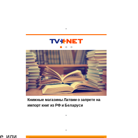
'
'
'
ье или