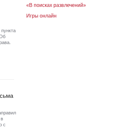
«В поисках развлечений»
Игры онлайн
 пункта
 Об
рава.
исьма
аправил
 в
о с