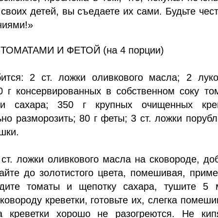
своих детей, вы съедаете их сами. Будьте чес
ниями!»
ТОМАТАМИ И ФЕТОЙ (на 4 порции)
ится: 2 ст. ложки оливкового масла; 2 луко
0 г консервированных в собственном соку то
ки сахара; 350 г крупных очищенных крев
но разморозить; 80 г феты; 3 ст. ложки поруб
шки.
 ст. ложки оливкового масла на сковороде, до
айте до золотистого цвета, помешивая, прим
дите томаты и щепотку сахара, тушите 5 м
ковороду креветки, готовьте их, слегка помеши
а креветки хорошо не разогреются. Не кипя