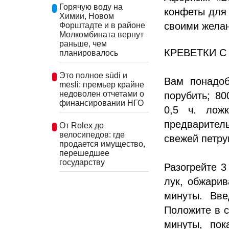
Горячую воду на
конфеты для 
Химии, Новом
своими жела
Форштадте и в районе
Молкомбината вернут
раньше, чем
КРЕВЕТКИ С 
планировалось
Это полное sūdi и
Вам понадоб
mēsli: премьер крайне
недоволен отчетами о
порубить; 80
финансировании НГО
0,5 ч. лож
предваритель
От Rolex до
велосипедов: где
свежей петру
продается имущество,
перешедшее
государству
Разогрейте 3
лук, обжарив
минуты. Вве
Положите в с
минуты, пок