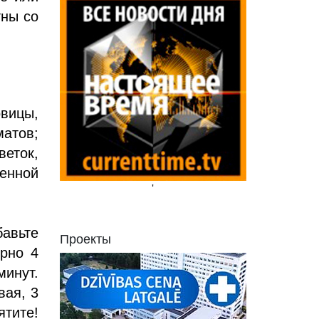
тны со
вицы,
матов;
еток,
ленной
'
бавьте
Проекты
ерно 4
инут.
вая, 3
тите!