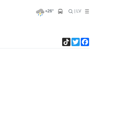
+26°
| LV
TikTok
Twitter
Facebook