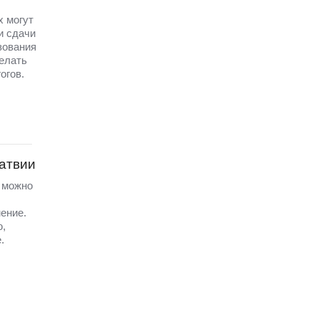
х могут
и сдачи
зования
елать
огов.
Латвии
а можно
ение.
ю,
.