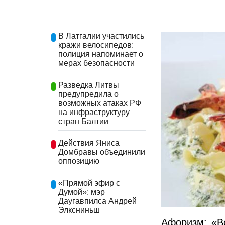
В Латгалии участились
кражи велосипедов:
полиция напоминает о
мерах безопасности
Разведка Литвы
предупредила о
возможных атаках РФ
на инфраструктуру
стран Балтии
Действия Яниса
Домбравы объединили
оппозицию
«Прямой эфир с
Думой»: мэр
Даугавпилса Андрей
Элксниньш
Афоризм: «Во