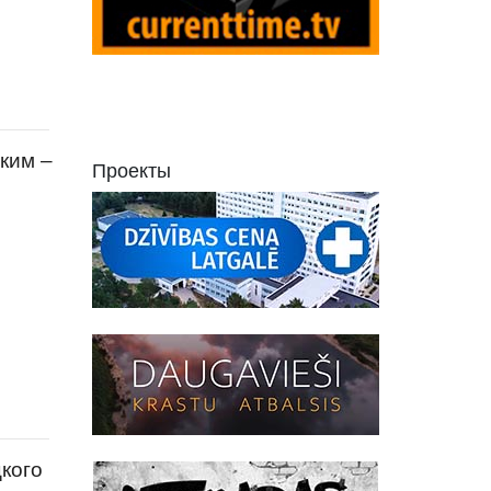
ким –
Проекты
кого