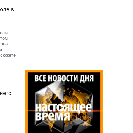
юле в
анам
этом
енно
я в
 сюжете
него