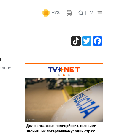
+23°
| LV
TikTok
Twitter
Facebook
й
ельно
т.