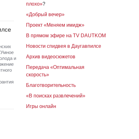
плохо»
?
«Добрый вечер»
Проект «Меняем имидж»
илсе
В прямом эфире на TV DAUTKOM
Новости спидвея в Даугавпилсе
нских
«Умное
Архив видеосюжетов
олода и
ижение
Передача «Оптимальная
тного
скорость»
арантия
Благотворительность
«В поисках развлечений»
Игры онлайн