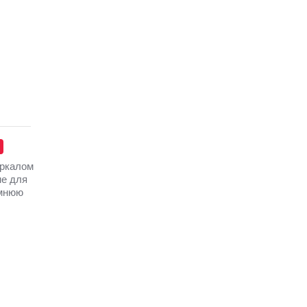
еркалом
не для
имнюю