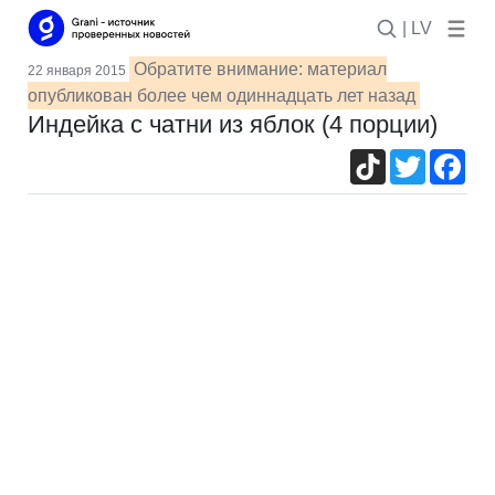
| LV
Обратите внимание: материал
22 января 2015
опубликован более чем одиннадцать лет назад
Индейка с чатни из яблок (4 порции)
TikTok
Twitter
Fac