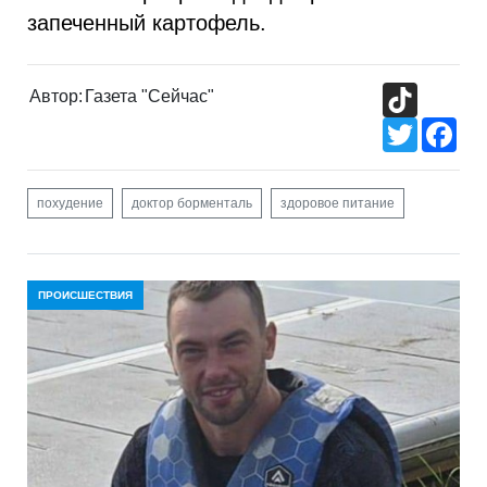
запеченный картофель.
TikTok
Автор:
Газета "Сейчас"
Twitter
Fac
похудение
доктор борменталь
здоровое питание
ПРОИСШЕСТВИЯ