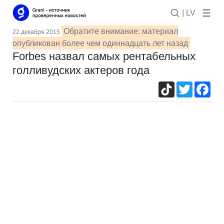
| LV
Обратите внимание: материал
22 декабря 2015
опубликован более чем одиннадцать лет назад
Forbes назвал самых рентабельных
голливудских актеров года
TikTok
Twitter
Fac