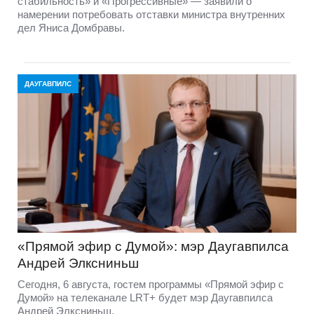
стабильность» и «Прогрессивные» — заявили о
намерении потребовать отставки министра внутренних
дел Яниса Домбравы.
ДАУГАВПИЛС
«Прямой эфир с Думой»: мэр Даугавпилса
Андрей Элксниньш
Сегодня, 6 августа, гостем программы «Прямой эфир с
Думой» на телеканале LRT+ будет мэр Даугавпилса
Андрей Элксниньш.