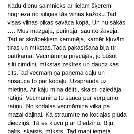
Kādu dienu saimnieks ar lielām šķērēm
nogrieza no aitiņas tās vilnas kažoku.Tad
visas vilnas pikas savāca kopā. Un nu sākās
…. Mūs mazgāja, purināja, saulītē žāvēja.
Tad ar skrāpekļiem ķemmēja, kamēr kļuvām
tīras un mīkstas.Tāda pakasīšana bija tīri
patīkama. Vecmāmiņa priecājās, jo būšot
silti cimdiņi, mīkstas zeķītes un daudz kas
cits.Tad vecmāmiņa paņēma daļu un
nosauca to par kodaļu. Uzsprauda uz
mietiņa. Ar kāju mina dēlīti, skaisti dziedāja
ratiņš. Vecmāmiņa to sauca par vērpjamo
ratiņu. No kodaļas vecmāmiņa vilka pa
mazai daļiņai. Kā straumīte no kodaļas plūda
diedziņš. Tā es kļuvu p ar Diedziņu. Biju
balts, skaists, mīksts. Tad mani iemeta