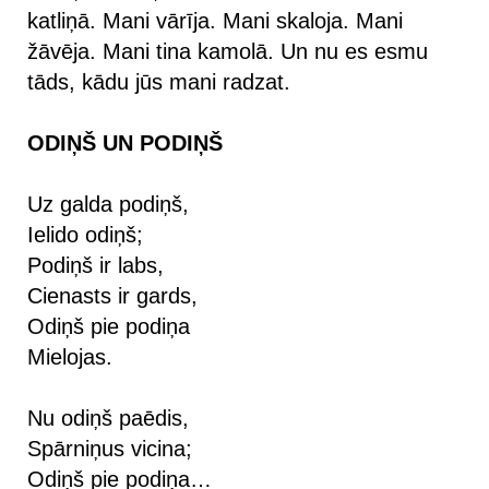
katliņā. Mani vārīja. Mani skaloja. Mani
žāvēja. Mani tina kamolā. Un nu es esmu
tāds, kādu jūs mani radzat.
ODIŅŠ UN PODIŅŠ
Uz galda podiņš,
Ielido odiņš;
Podiņš ir labs,
Cienasts ir gards,
Odiņš pie podiņa
Mielojas.
Nu odiņš paēdis,
Spārniņus vicina;
Odiņš pie podiņa…