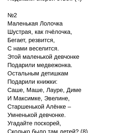
№2
Маленькая Лолочка
Шустрая, как пчёлочка,
Бегает, резвится,
С нами веселится.
Этой маленькой девчонке
Подарили медвежонка.
Остальным детишкам
Подарили книжки:
Саше, Маше, Лауре, Диме
И Максимке, Эвелине,
Старшенькой Алёнке –
Умненькой девчонке.
Угадайте поскорей,
Сколько было там детей? (8)