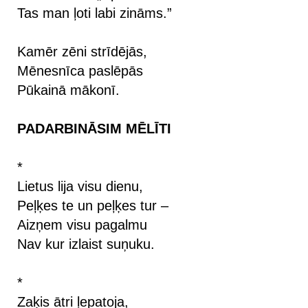
Tas man ļoti labi zināms.”
Kamēr zēni strīdējās,
Mēnesnīca paslēpās
Pūkainā mākonī.
PADARBINĀSIM MĒLĪTI
*
Lietus lija visu dienu,
Peļķes te un peļķes tur –
Aizņem visu pagalmu
Nav kur izlaist suņuku.
*
Zaķis ātri ļepatoja,