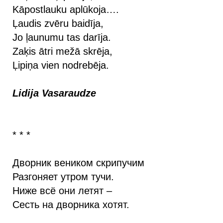
Kāpostlauku aplūkoja….
Ļaudis zvēru baidīja,
Jo ļaunumu tas darīja.
Zaķis ātri mežā skrēja,
Ļipiņa vien nodrebēja.
Lidija Vasaraudze
* * *
Дворник веником скрипучим
Разгоняет утром тучи.
Ниже всё они летят –
Сесть на дворника хотят.