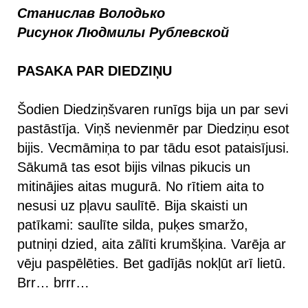
Станислав Володько
Рисунок Людмилы Рублевской
PASAKA PAR DIEDZIŅU
Šodien Diedziņšvaren runīgs bija un par sevi
pastāstīja. Viņš nevienmēr par Diedziņu esot
bijis. Vecmāmiņa to par tādu esot pataisījusi.
Sākumā tas esot bijis vilnas pikucis un
mitinājies aitas mugurā. No rītiem aita to
nesusi uz pļavu saulītē. Bija skaisti un
patīkami: saulīte silda, puķes smaržo,
putniņi dzied, aita zālīti krumšķina. Varēja ar
vēju paspēlēties. Bet gadījās nokļūt arī lietū.
Brr… brrr…