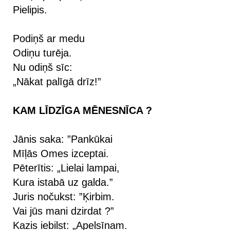
Pielipis.
Podiņš ar medu
Odiņu turēja.
Nu odiņš sīc:
„Nākat palīgā drīz!”
KAM LĪDZĪGA MĒNESNĪCA ?
Jānis saka: ”Pankūkai
Mīļās Omes izceptai.
Pēterītis: „Lielai lampai,
Kura istabā uz galda.”
Juris nočukst: ”Ķirbim.
Vai jūs mani dzirdat ?”
Kazis iebilst: „Apelsīnam.