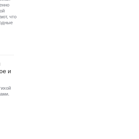
енно
ой
ют, что
бодные
и
ое и
тихой
ами.