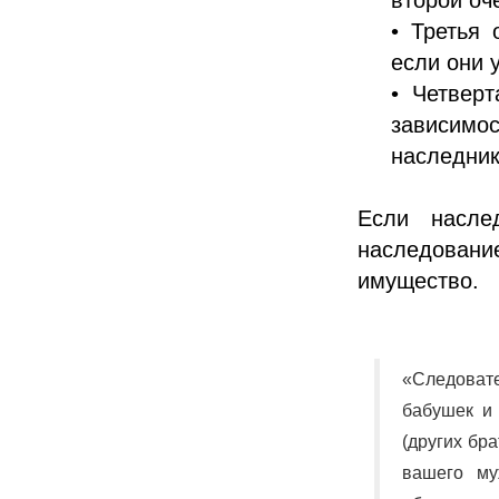
• Третья 
если они у
• Четвер
зависимос
наследни
Если насле
наследован
имущество.
«Следовате
бабушек и
(других бр
вашего му