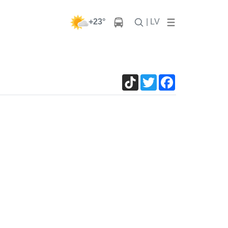
+23°
| LV
TikTok
Twitter
Facebook