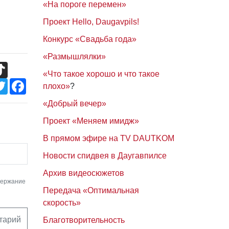
«На пороге перемен»
Проект Hello, Daugavpils!
Конкурс «Свадьба года»
«Размышлялки»
TikTok
«Что такое хорошо и что такое
Twitter
Facebook
плохо»
?
«Добрый вечер»
Проект «Меняем имидж»
В прямом эфире на TV DAUTKOM
Новости спидвея в Даугавпилсе
Архив видеосюжетов
держание
Передача «Оптимальная
скорость»
тарий
Благотворительность