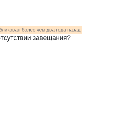
бликован более чем два года назад
отсутствии завещания?