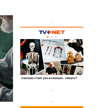
'
'
'