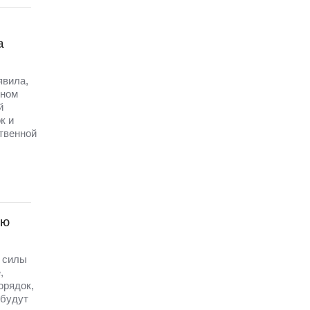
а
явила,
рном
й
к и
твенной
ую
е силы
,
орядок,
 будут