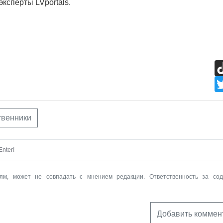
эксперты LVportals.
твенники
nter!
ям, может не совпадать с мнением редакции. Ответственность за со
Добавить коммен