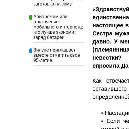
заготовка на зиму
«Здравств
единственна
Авиарежим или
отключение
настоящее в
мобильного интернета:
что лучше экономит
Сестра мужа
заряд батареи
давно. У ме
(племянниц
Зилупе приглашает
вместе отметить свое
невестки?
95-летие
спросила Да
Как отвечае
оставившег
определенной
• Наследн
• Если ч
второй оч