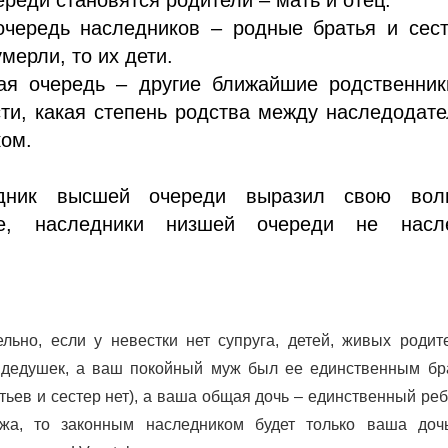
очередь наследников – родные братья и сес
мерли, то их дети.
тая очередь – другие ближайшие родственник
ти, какая степень родства между наследодат
ком.
дник высшей очереди выразил свою во
ие, наследники низшей очереди не насл
льно, если у невестки нет супруга, детей, живых родит
 дедушек, а ваш покойный муж был ее единственным бр
атьев и сестер нет), а ваша общая дочь – единственный ре
жа, то законным наследником будет только ваша дочь