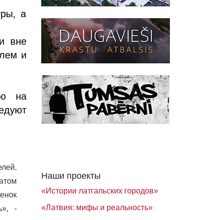
тры, а
и вне
елем и
лю на
едуют
елей,
Наши проекты
атом
«Истории латгальских городов»
бенок
«Латвия: мифы и реальность»
», -