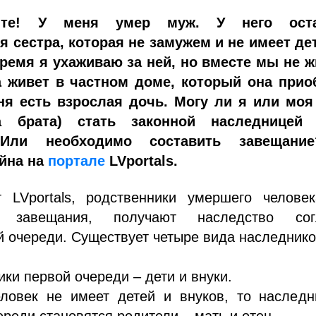
уйте! У меня умер муж. У него ост
я сестра, которая не замужем и не имеет де
ремя я ухаживаю за ней, но вместе мы не ж
 живет в частном доме, который она прио
ня есть взрослая дочь. Могу ли я или моя
а брата) стать законной наследницей
 Или необходимо составить завещани
йна на
портале
LVportals.
т LVportals, родственники умершего человек
о завещания, получают наследство сог
 очереди. Существует четыре вида наследнико
ики первой очереди – дети и внуки.
еловек не имеет детей и внуков, то наследн
ереди становятся родители – мать и отец.