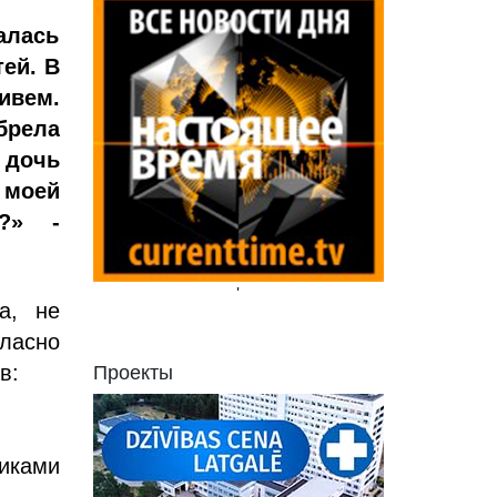
алась
тей. В
ивем.
брела
 дочь
 моей
е?» -
'
а, не
ласно
в:
Проекты
иками