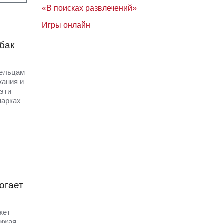
«В поисках развлечений»
Игры онлайн
бак
дельцам
жания и
эти
парках
огает
жет
нижая