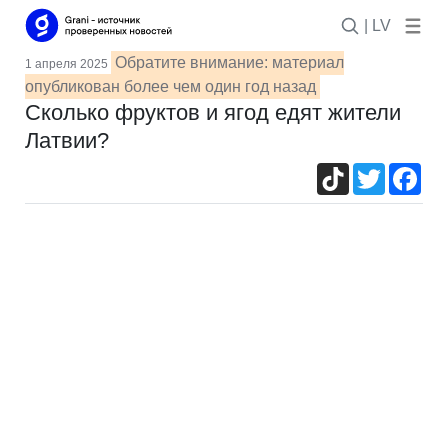
| LV
Обратите внимание: материал
1 апреля 2025
опубликован более чем один год назад
Сколько фруктов и ягод едят жители
Латвии?
TikTok
Twitter
Fac