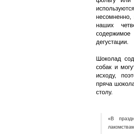
используютс
несомненно, 
наших четв
содержимо
дегустации.
Шоколад сод
собак и могу
исходу, поэ
пряча шокола
столу.
«В празд
лакомствам