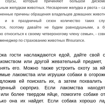
е соусы, которые причиняют большой диском
ьным желудкам животных. Несварение желудка и рвота – 
аненные причины обращения владельцев домашних животн
ру, и в праздничный сезон количество таких слу
ется, поэтому давайте не будем равнодушными, а б
но относиться к своему четвероногому члену семьи», - сов
 менеджер по страхованию животных IfInsurance.
ока гости наслаждаются едой, дайте свой с
акомством или другой жевательный предмет, 
анять его. Можно также устроить охоту за я
имые лакомства или игрушки собаки в огорож
дложив ей поискать их, а затем похвалить 
денный сюрприз. Если лакомства находя
 или более твердом яйце, помогите собаке о
лько она их найдет. Если собака хорошо ла