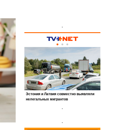
'
'
'