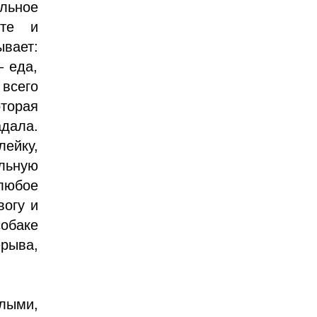
льное
рте и
вает:
– еда,
 всего
торая
адала.
ейку,
льную
 любое
вогу и
собаке
ерыва,
лыми,