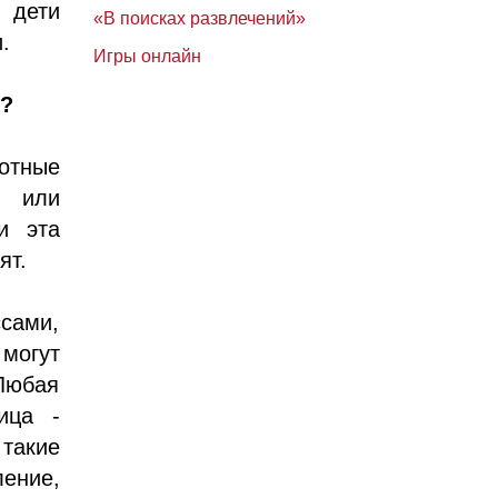
к дети
«В поисках развлечений»
.
Игры онлайн
х?
отные
а или
и эта
ят.
ссами,
 могут
Любая
ица -
такие
ение,