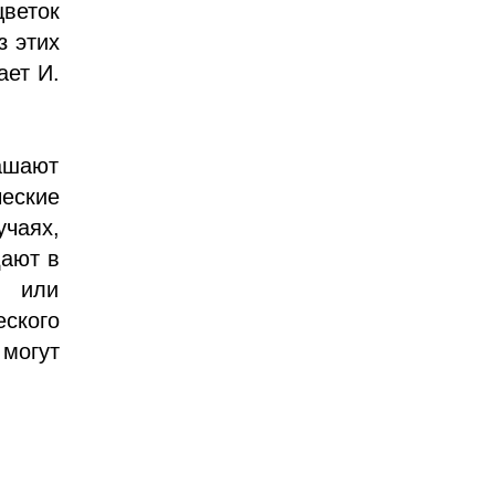
веток
з этих
ает И.
рашают
ческие
учаях,
дают в
у или
еского
 могут