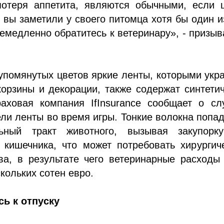
потеря аппетита, являются обычными, если ц
 вы заметили у своего питомца хотя бы один и
емедленно обратитесь к ветеринару», - призыв
упомянутых цветов яркие ленты, которыми ук
орзины и декорации, также содержат синтети
раховая компания IfInsurance сообщает о сл
ели ленты во время игры. Тонкие волокна попа
льный тракт животного, вызывая закупорк
 кишечника, что может потребовать хирургич
ва, в результате чего ветеринарные расходы
скольких сотен евро.
сь к отпуску