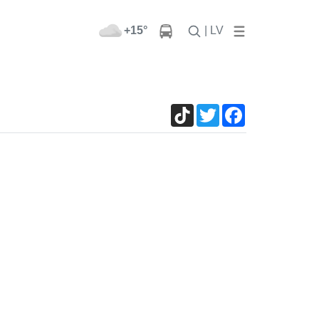
+15°
| LV
TikTok
Twitter
Facebook