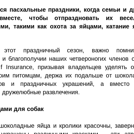
я пасхальные праздники, когда семьи и д
 вместе, чтобы отпраздновать их вес
ми, такими как охота за яйцами, катание 
 этот праздничный сезон, важно помн
 и благополучии наших четвероногих членов 
If Insurance, призывая владельцев уделять 
оим питомцам, держа их подальше от шокол
ков и праздничных украшений, а вместо 
м дружелюбные развлечения.
цами для собак
шоколадные яйца и кролики красочны, заверн
 украшены различными красками – эти атр