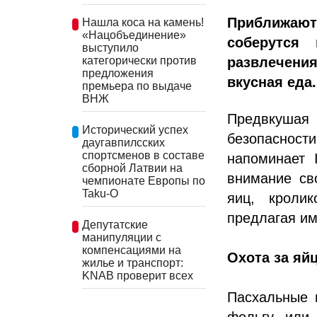
Приближаютс
Нашла коса на камень!
«Нацобъединение»
соберутся
выступило
развлечения
категорически против
предложения
вкусная еда.
премьера по выдаче
ВНЖ
Предвкушая
Исторический успех
безопасности
даугавпилсских
спортсменов в составе
напоминает 
сборной Латвии на
внимание св
чемпионате Европы по
Taku-O
яиц, кроли
предлагая и
Депутатские
манипуляции с
компенсациями на
Охота за яй
жилье и транспорт:
KNAB проверит всех
Пасхальные 
фольгу или