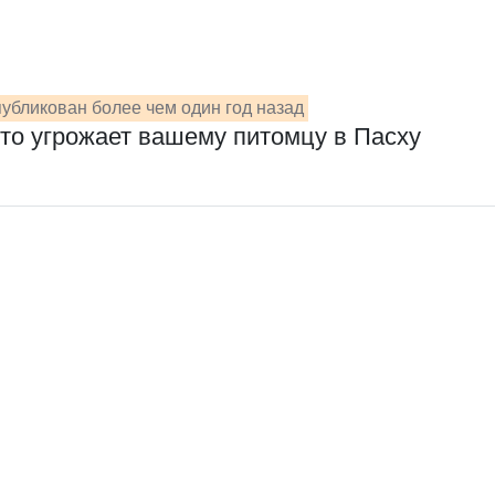
убликован более чем один год назад
что угрожает вашему питомцу в Пасху