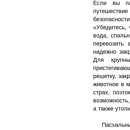
Если вы пл
путешестви
безопасност
«Убедитесь, 
вода, спальн
перевозить 
надежно зак
Для крупны
пристегива
решетку, зак
животное в 
страх, поэто
возможность,
а также утол
Пасхальн