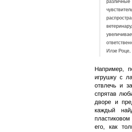
различны
чувствител
распростр
ветерина
увеличива
ответствен
Илзе Роце,
Например, п
игрушку с л
отвлечь и з
спрятав люб
дворе и пре
каждый най
пластиковом
его, как то