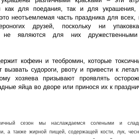
я как для поедания, так и для украшения, 
это неотъемлемая часть праздника для всех,
ероногих друзей, поскольку ни упаковк
е не являются для них дружественным
ержит кофеин и теобромин, которые токсичн
т вызвать судороги, рвоту и привести к лета
тому хозяева призывают проявлять осторожн
дные яйца во дворе или принося их к праздн
ничный сезон мы наслаждаемся солеными и слад
и, а также жирной пищей, содержащей кости, лук, чесн