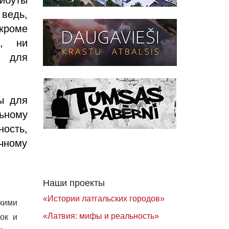
ведь,
 кроме
а, ни
и для
ы для
льному
ость,
ичному
Наши проекты
«Истории латгальских городов»
кими
«Латвия: мифы и реальность»
ок и