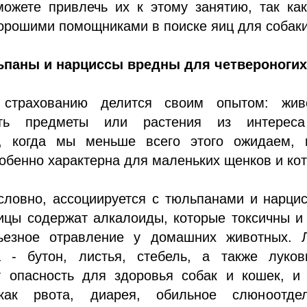
можете привлечь их к этому занятию, так ка
хорошими помощниками в поиске яиц для собаки
паны и нарциссы вредны для четвероноги
 страхованию делится своим опытом: жив
ть предметы или растения из интерес
, когда мы меньше всего этого ожидаем, 
обенно характерна для маленьких щенков и кот
словно, ассоциируется с тюльпанами и нарци
ицы содержат алкалоиды, которые токсичны и
ьезное отравление у домашних животных. 
а - бутон, листья, стебель, а также луков
т опасность для здоровья собак и кошек, и 
как рвота, диарея, обильное слюноотдел