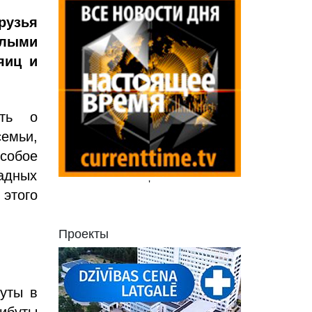
рузья
елыми
яиц и
ить о
семьи,
особое
адных
'
этого
Проекты
уты в
ибуты