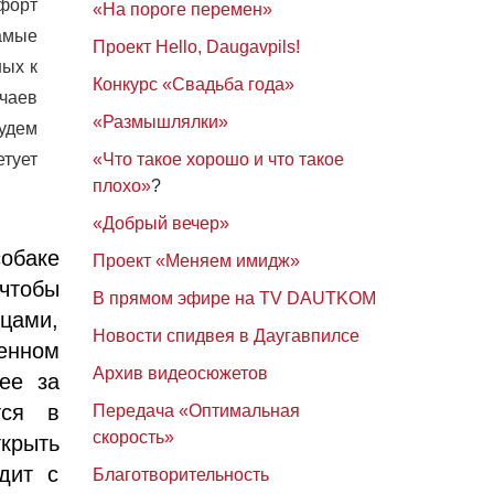
форт
«На пороге перемен»
самые
Проект Hello, Daugavpils!
ых к
Конкурс «Свадьба года»
чаев
«Размышлялки»
удем
етует
«Что такое хорошо и что такое
плохо»
?
«Добрый вечер»
обаке
Проект «Меняем имидж»
чтобы
В прямом эфире на TV DAUTKOM
йцами,
Новости спидвея в Даугавпилсе
енном
Архив видеосюжетов
ее за
тся в
Передача «Оптимальная
скорость»
ткрыть
дит с
Благотворительность