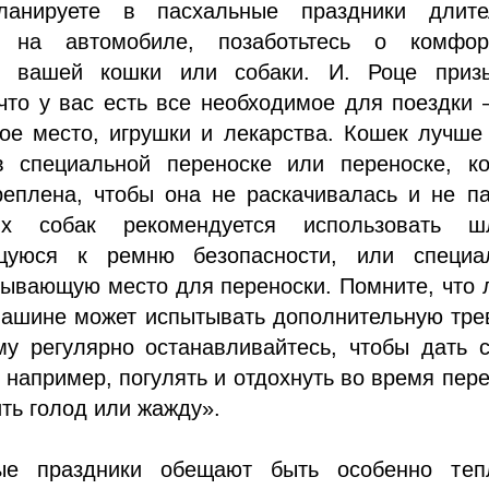
анируете в пасхальные праздники длите
е на автомобиле, позаботьтесь о комфо
и вашей кошки или собаки. И. Роце призы
что у вас есть все необходимое для поездки 
ое место, игрушки и лекарства. Кошек лучше
в специальной переноске или переноске, ко
реплена, чтобы она не раскачивалась и не п
х собак рекомендуется использовать шл
ющуюся к ремню безопасности, или специа
рывающую место для переноски. Помните, что
машине может испытывать дополнительную тре
му регулярно останавливайтесь, чтобы дать 
 например, погулять и отдохнуть во время пер
ить голод или жажду».
ые праздники обещают быть особенно теп