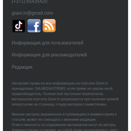
(+371) 65435420
grani.lv@gmail.com
Информация для пользователей
Информация для рекламодателей
Редакция
Авторские права на всю информацию на портале Grani.lv
принадлежат SIA MEDIASTRIMS, если прямо не указан иной
правообладатель. Полная или частичная перепечатка
материалов портала Grani.lv разрешается при наличии прямой
гиперссылки на страницу, откуда материал заимствован.
Мнение авторов, выраженное в публикациях и комментариях к
статьям, может не совпадать с мнением редакции.
Ответственность за содержание материалов несут их авторы.
Администрация оставляет за собой право редактировать текст