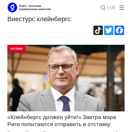
| LV
Виестурс клейнбергс
TikTok
Twitter
Fac
ЛАТВИЯ
«Клейнбергс должен уйти!» Завтра мэра
Риги попытаются отправить в отставку