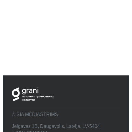
© SIA MEDIASTRIMS
Jelgavas 1B, Daugavpils, Latvija, LV-5404