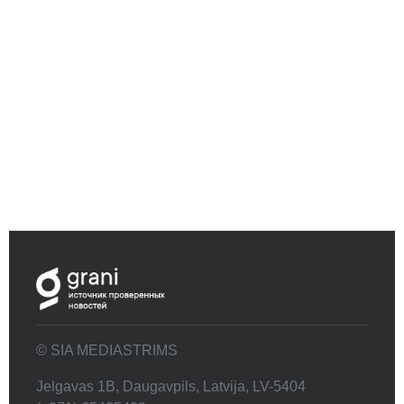
© SIA MEDIASTRIMS
Jelgavas 1B, Daugavpils, Latvija, LV-5404