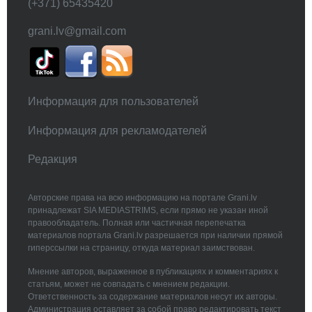
(+371) 65435420
grani.lv@gmail.com
Информация для пользователей
Информация для рекламодателей
Редакция
Авторские права на всю информацию на портале Grani.lv
принадлежат SIA MEDIASTRIMS, если прямо не указан иной
правообладатель. Полная или частичная перепечатка
материалов портала Grani.lv разрешается при наличии прямой
гиперссылки на страницу, откуда материал заимствован.
Мнение авторов, выраженное в публикациях и комментариях к
статьям, может не совпадать с мнением редакции.
Ответственность за содержание материалов несут их авторы.
Администрация оставляет за собой право редактировать текст