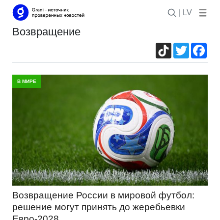
| LV
возвращение
TikTok
Twitter
Fac
В МИРЕ
Возвращение России в мировой футбол:
решение могут принять до жеребьевки
Евро-2028