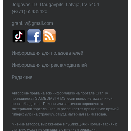
Jelgavas 1B, Daugavpils, Latvija, LV-5404
(+371) 65435420
grani.lv@gmail.com
Информация для пользователей
Информация для рекламодателей
Редакция
Авторские права на всю информацию на портале Grani.lv
принадлежат SIA MEDIASTRIMS, если прямо не указан иной
правообладатель. Полная или частичная перепечатка
материалов портала Grani.lv разрешается при наличии прямой
гиперссылки на страницу, откуда материал заимствован.
Мнение авторов, выраженное в публикациях и комментариях к
статьям, может не совпадать с мнением редакции.