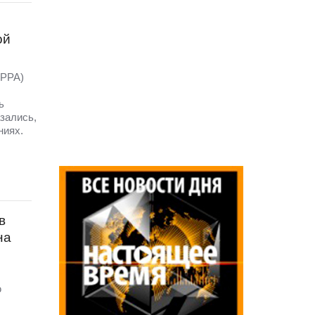
ой
LPPA)
ь
зались,
ниях.
в
на
ю