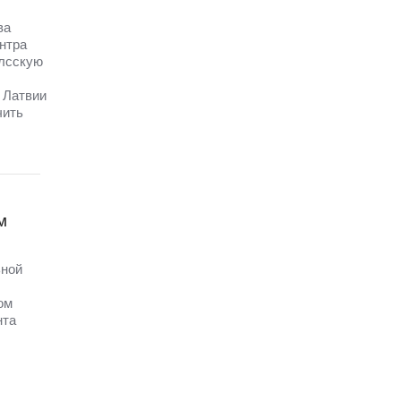
ва
нтра
илсскую
 Латвии
чить
м
ьной
ом
нта