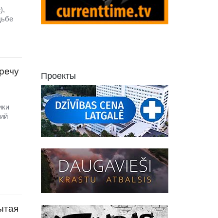
),
дьбе
речу
Проекты
ики
ий
ытая