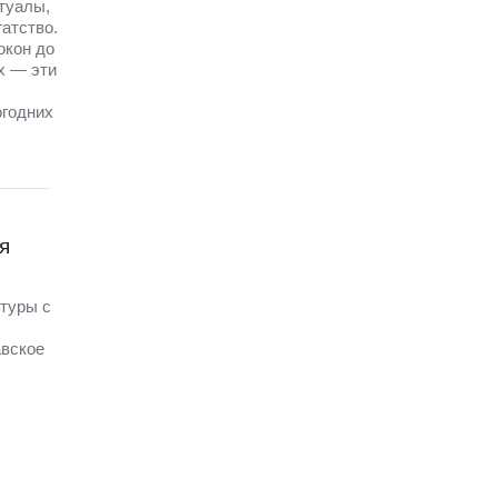
туалы,
гатство.
окон до
х — эти
огодних
я
ьтуры с
авское