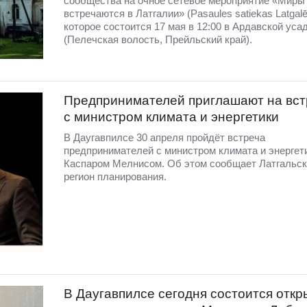
сообщества на очное сетевое мероприятие «Миры
встречаются в Латгалии» (Pasaules satiekas Latgalē
которое состоится 17 мая в 12:00 в Ардавской уса
(Пелечская волость, Прейльский край).
Предпринимателей приглашают на вст
с министром климата и энергетики
В Даугавпилсе 30 апреля пройдёт встреча
предпринимателей с министром климата и энергет
Каспаром Мелнисом. Об этом сообщает Латгальск
регион планирования.
В Даугавпилсе сегодня состоится откр