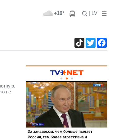
+16°
| LV
TikTok
Twitter
Facebook
лотную,
го не