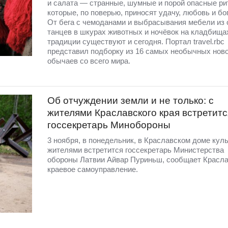
и салата — странные, шумные и порой опасные ри
которые, по поверью, приносят удачу, любовь и бо
От бега с чемоданами и выбрасывания мебели из 
танцев в шкурах животных и ночёвок на кладбища
традиции существуют и сегодня. Портал travel.rbc
представил подборку из 16 самых необычных нов
обычаев со всего мира.
Об отчуждении земли и не только: с
жителями Краславского края встретитс
госсекретарь Минобороны
3 ноября, в понедельник, в Краславском доме кул
жителями встретится госсекретарь Министерства
обороны Латвии Айвар Пуриньш, сообщает Красл
краевое самоуправление.