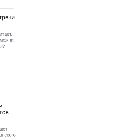
тречи
итает,
зможна
ily
ь
гов
чают
анского