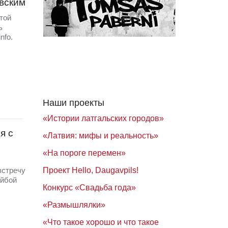
вским
той
ь
nfo.
Наши проекты
«Истории латгальских городов»
я с
«Латвия: мифы и реальность»
«На пороге перемен»
Проект Hello, Daugavpils!
встречу
айбой
Конкурс «Свадьба года»
«Размышлялки»
«Что такое хорошо и что такое