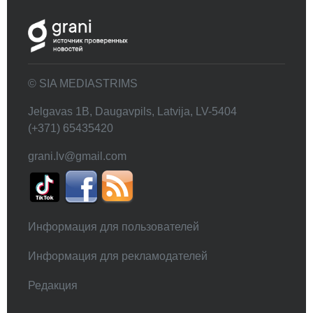
© SIA MEDIASTRIMS
Jelgavas 1B, Daugavpils, Latvija, LV-5404
(+371) 65435420
grani.lv@gmail.com
Информация для пользователей
Информация для рекламодателей
Редакция