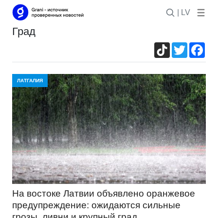
| LV
град
TikTok
Twitter
Fac
ЛАТГАЛИЯ
На востоке Латвии объявлено оранжевое
предупреждение: ожидаются сильные
грозы, ливни и крупный град