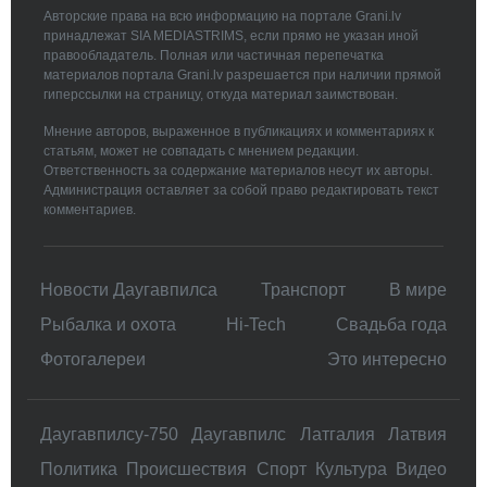
Авторские права на всю информацию на портале Grani.lv
принадлежат SIA MEDIASTRIMS, если прямо не указан иной
правообладатель. Полная или частичная перепечатка
материалов портала Grani.lv разрешается при наличии прямой
гиперссылки на страницу, откуда материал заимствован.
Мнение авторов, выраженное в публикациях и комментариях к
статьям, может не совпадать с мнением редакции.
Ответственность за содержание материалов несут их авторы.
Администрация оставляет за собой право редактировать текст
комментариев.
Новости Даугавпилса
Транспорт
В мире
Рыбалка и охота
Hi-Tech
Свадьбa года
Фотогалереи
Это интересно
Даугавпилсу-750
Даугавпилс
Латгалия
Латвия
Политика
Происшествия
Спорт
Культура
Видео