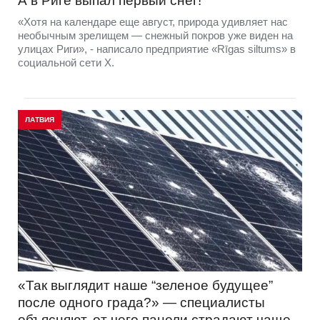
А в Риге выпал первый снег!
«Хотя на календаре еще август, природа удивляет нас
необычным зрелищем — снежный покров уже виден на
улицах Риги», - написало предприятие «Rīgas siltums» в
социальной сети Х.
ЛАТВИЯ
«Так выглядит наше “зеленое будущее”
после одного града?» — специалисты
объясняют, от чего панели страдают чаще