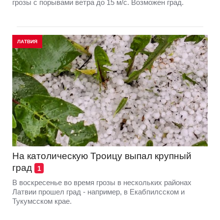
грозы с порывами ветра до 15 м/с. Возможен град.
ЛАТВИЯ
На католическую Троицу выпал крупный
град
1
В воскресенье во время грозы в нескольких районах
Латвии прошел град - например, в Екабпилсском и
Тукумсском крае.