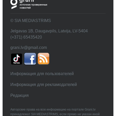
© SIA MEDIASTRIMS
Jelgavas 1B, Daugavpils, Latvija, LV-5404
(+371) 65435420
grani.lv@gmail.com
Информация для пользователей
Информация для рекламодателей
Редакция
Авторские права на всю информацию на портале Grani.lv
принадлежат SIA MEDIASTRIMS, если прямо не указан иной