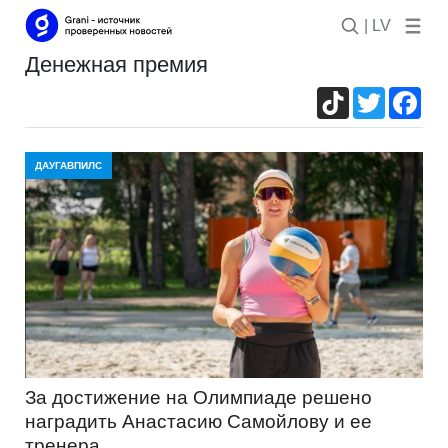
| LV
денежная премия
TikTok
Twitter
Fac
ДАУГАВПИЛС
За достижение на Олимпиаде решено
наградить Анастасию Самойлову и ее
тренера