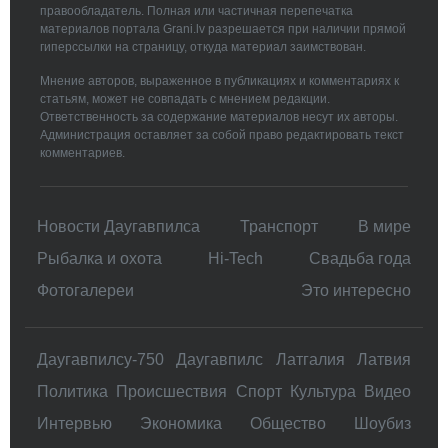
правообладатель. Полная или частичная перепечатка
материалов портала Grani.lv разрешается при наличии прямой
гиперссылки на страницу, откуда материал заимствован.
Мнение авторов, выраженное в публикациях и комментариях к
статьям, может не совпадать с мнением редакции.
Ответственность за содержание материалов несут их авторы.
Администрация оставляет за собой право редактировать текст
комментариев.
Новости Даугавпилса
Транспорт
В мире
Рыбалка и охота
Hi-Tech
Свадьбa года
Фотогалереи
Это интересно
Даугавпилсу-750
Даугавпилс
Латгалия
Латвия
Политика
Происшествия
Спорт
Культура
Видео
Интервью
Экономика
Общество
Шоубиз