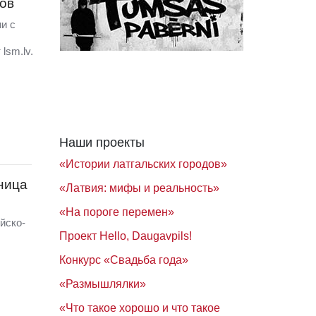
ков
и с
lsm.lv.
Наши проекты
«Истории латгальских городов»
ница
«Латвия: мифы и реальность»
«На пороге перемен»
йско-
Проект Hello, Daugavpils!
Конкурс «Свадьба года»
«Размышлялки»
«Что такое хорошо и что такое