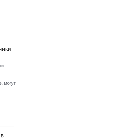
чики
чи
, могут
о
 в