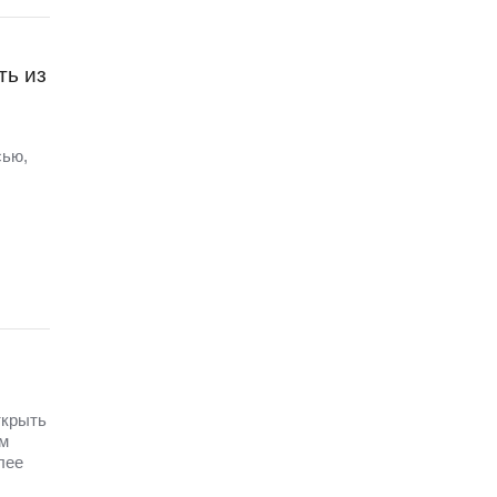
ть из
сью,
ткрыть
им
лее