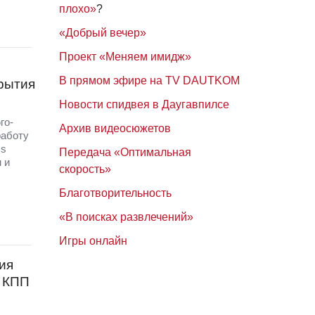
плохо»
?
«Добрый вечер»
Проект «Меняем имидж»
В прямом эфире на TV DAUTKOM
крытия
Новости спидвея в Даугавпилсе
го-
Архив видеосюжетов
работу
ss
Передача «Оптимальная
 и
скорость»
Благотворительность
«В поисках развлечений»
Игры онлайн
ия
х КПП