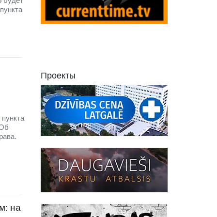
о будет
 пункта
Проекты
 пункта
 Об
рава.
м: на