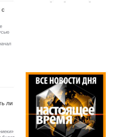
 с
е
усью
начал
ть ли
ниеки»