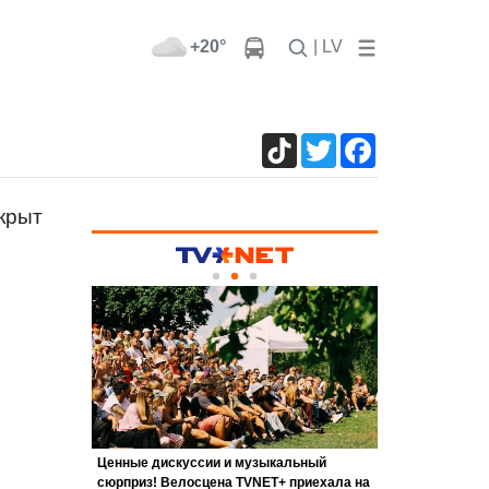
+20°
| LV
TikTok
Twitter
Facebook
крыт