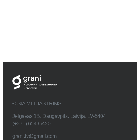
© SIA MEDIASTRIMS
Jelgavas 1B, Daugavpils, Latvija, LV-5404
(+371) 65435420
grani.lv@gmail.com