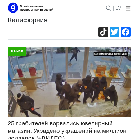
| LV
калифорния
TikTok
Twitter
Fac
В МИРЕ
25 грабителей ворвались ювелирный
магазин. Украдено украшений на миллион
долларов (+ВИДЕО)