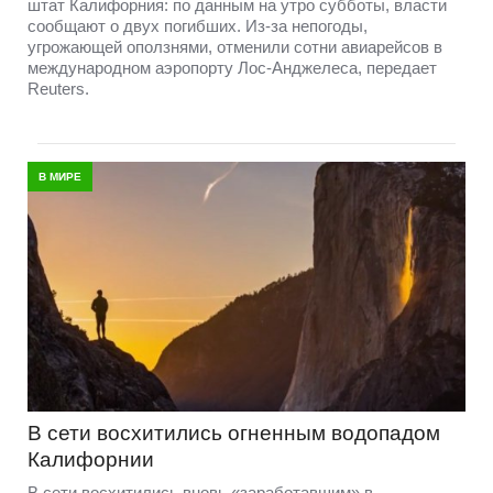
штат Калифорния: по данным на утро субботы, власти
сообщают о двух погибших. Из-за непогоды,
угрожающей оползнями, отменили сотни авиарейсов в
международном аэропорту Лос-Анджелеса, передает
Reuters.
В МИРЕ
В сети восхитились огненным водопадом
Калифорнии
В сети восхитились вновь «заработавшим» в