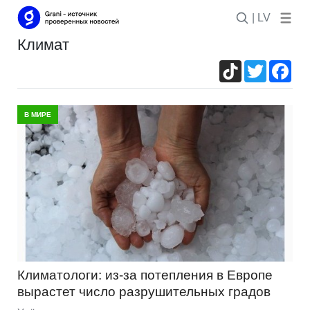
| LV
климат
TikTok
Twitter
Fac
В МИРЕ
Климатологи: из-за потепления в Европе
вырастет число разрушительных градов