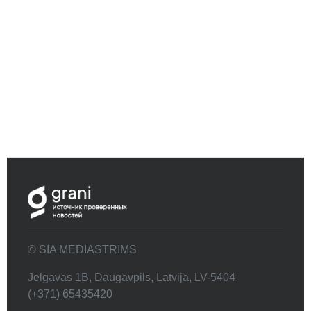
© SIA MEDIASTRIMS
Jelgavas 1B, Daugavpils, Latvija, LV-5404
(+371) 65435420