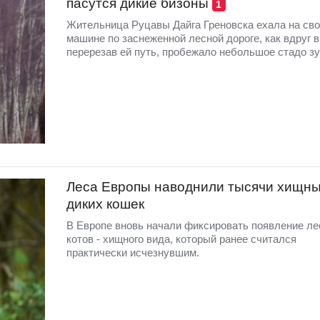
пасутся дикие бизоны
1
Жительница Руцавы Дайга Греновска ехала на св
машине по заснеженной лесной дороге, как вдруг в
перерезав ей путь, пробежало небольшое стадо зу
Леса Европы наводнили тысячи хищн
диких кошек
В Европе вновь начали фиксировать появление л
котов - хищного вида, который ранее считался
практически исчезнувшим.