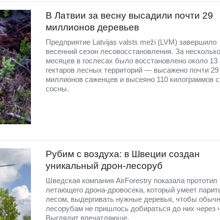
В Латвии за весну высадили почти 29
миллионов деревьев
Предприятие Latvijas valsts meži (LVM) завершило
весенний сезон лесовосстановления. За нескольк
месяцев в гослесах было восстановлено около 13
гектаров лесных территорий — высажено почти 29
миллионов саженцев и высеяно 110 килограммов 
сосны.
Рубим с воздуха: в Швеции создан
уникальный дрон-лесоруб
Шведская компания AirForestry показала прототип
летающего дрона-дровосека, который умеет парит
лесом, выдергивать нужные деревья, чтобы обыч
лесорубам не пришлось добираться до них через 
Выглядит впечатляюще.