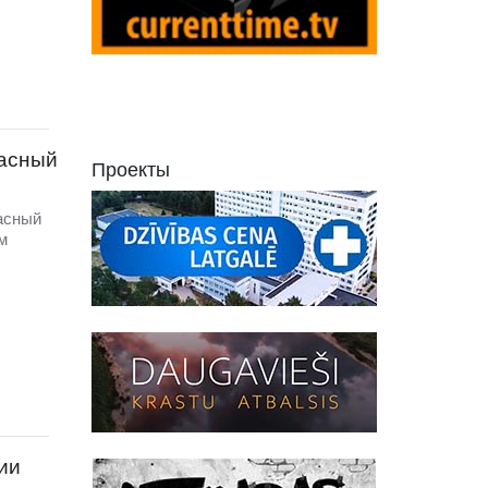
пасный
Проекты
асный
м
ии