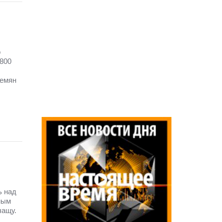
о
 800
семян
ь над
ным
чащу.