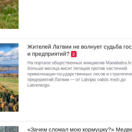
Жителей Латвии не волнует судьба го
и предприятий?
2
На портале общественных инициатив Manabalss.lv
больше месяца висит петиция против частичной
приватизации государственных лесов и стратегич
предприятий Латвии — от Latvijas valsts meži до
Latvenergo.
«Зачем сломал мою кормушку?» Медв