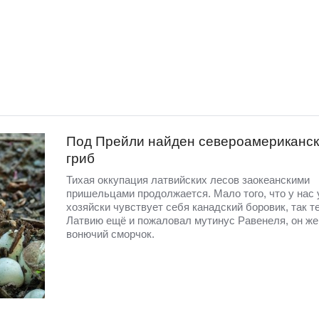
Под Прейли найден североамериканс
гриб
Тихая оккупация латвийских лесов заокеанскими
пришельцами продолжается. Мало того, что у нас 
хозяйски чувствует себя канадский боровик, так т
Латвию ещё и пожаловал мутинус Равенеля, он ж
вонючий сморчок.