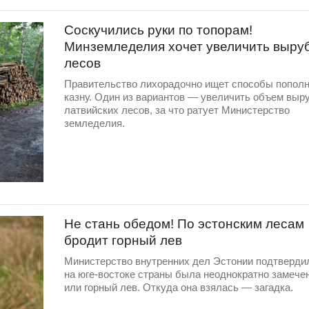
Соскучились руки по топорам!
Минземледелия хочет увеличить выру
лесов
Правительство лихорадочно ищет способы попол
казну. Один из вариантов — увеличить объем выр
латвийских лесов, за что ратует Министерство
земледелия.
Не стань обедом! По эстонским лесам
бродит горный лев
Министерство внутренних дел Эстонии подтвердил
на юге-востоке страны была неоднократно замечен
или горный лев. Откуда она взялась — загадка.