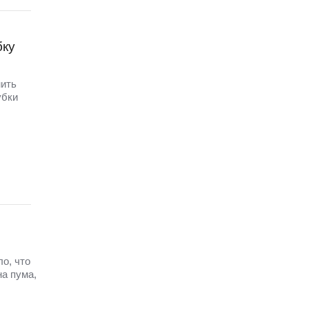
бку
нить
убки
о, что
а пума,