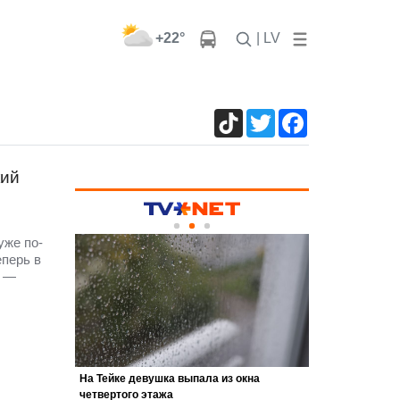
+22°
| LV
TikTok
Twitter
Facebook
кий
уже по-
еперь в
е —