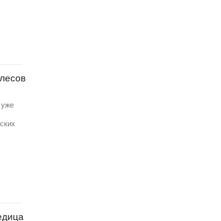
слесов
 уже
еских
едица