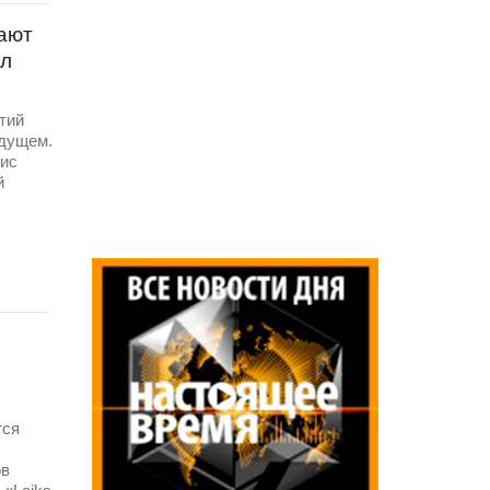
рают
ал
тий
удущем.
рис
й
тся
ов