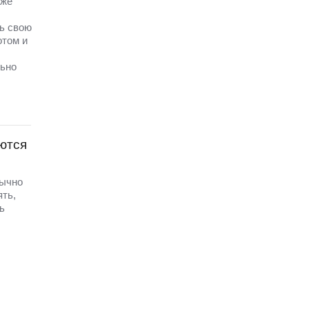
иже
ть свою
отом и
льно
ются
бычно
ять,
ь