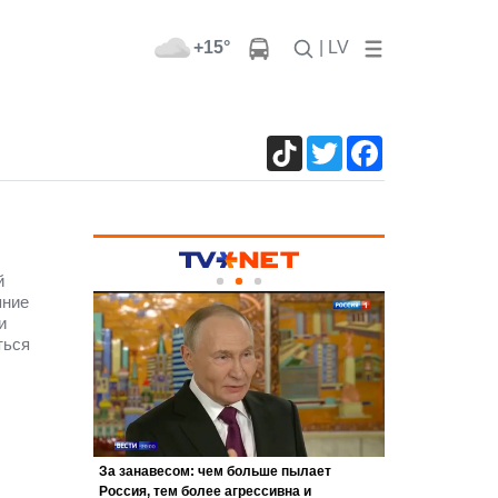
+15°
| LV
TikTok
Twitter
Facebook
й
яние
и
ться