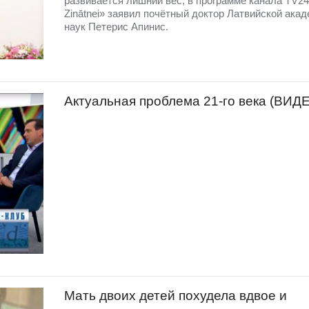
развивается лишний вес, в программе канала TV24
Zinātnei» заявил почётный доктор Латвийской ака
наук Петерис Апинис.
Актуальная проблема 21-го века (ВИД
Мать двоих детей похудела вдвое и