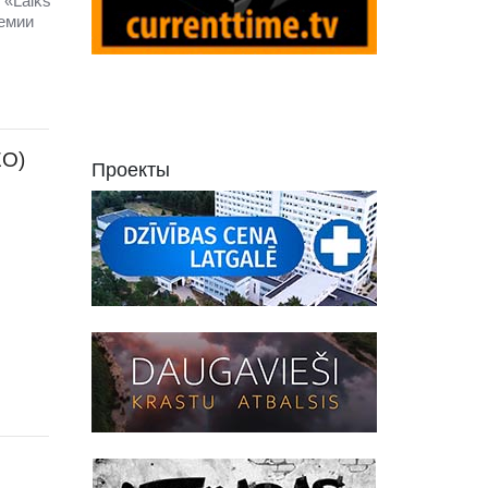
 «Laiks
демии
ЕО)
Проекты