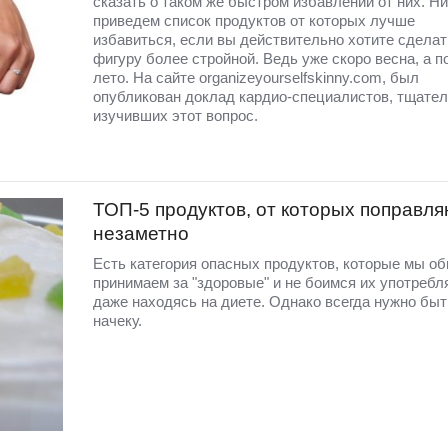
сказать о таком же быстром избавлении от них. Н
приведем список продуктов от которых лучше
избавиться, если вы действительно хотите сдела
фигуру более стройной. Ведь уже скоро весна, а п
лето. На сайте organizeyourselfskinny.com, был
опубликован доклад кардио-специалистов, тщате
изучивших этот вопрос.
ТОП-5 продуктов, от которых поправля
незаметно
Есть категория опасных продуктов, которые мы о
принимаем за "здоровые" и не боимся их употребл
даже находясь на диете. Однако всегда нужно быт
начеку.