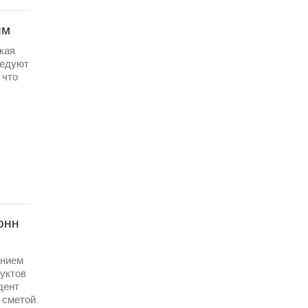
ым
кая
ледуют
 что
онн
анием
уктов
дент
 сметой