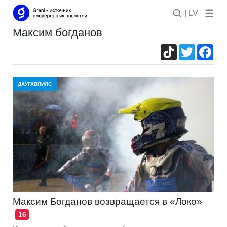
| LV
максим богданов
TikTok
Twitter
Fac
ДАУГАВПИЛС
Максим Богданов возвращается в «Локо»
16