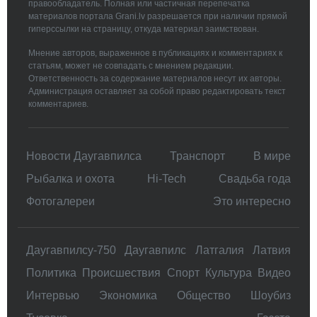
правообладатель. Полная или частичная перепечатка
материалов портала Grani.lv разрешается при наличии прямой
гиперссылки на страницу, откуда материал заимствован.
Мнение авторов, выраженное в публикациях и комментариях к
статьям, может не совпадать с мнением редакции.
Ответственность за содержание материалов несут их авторы.
Администрация оставляет за собой право редактировать текст
комментариев.
Новости Даугавпилса
Транспорт
В мире
Рыбалка и охота
Hi-Tech
Свадьбa года
Фотогалереи
Это интересно
Даугавпилсу-750
Даугавпилс
Латгалия
Латвия
Политика
Происшествия
Спорт
Культура
Видео
Интервью
Экономика
Общество
Шоубиз