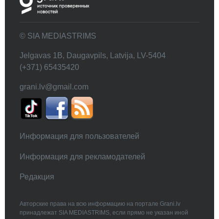
© SIA MEDIASTRIMS
Jelgavas 1B, Daugavpils, Latvija, LV-5404
(+371) 65435420
grani.lv@gmail.com
Информация для пользователей
Информация для рекламодателей
Редакция
Авторские права на всю информацию на портале Grani.lv
принадлежат SIA MEDIASTRIMS, если прямо не указан иной