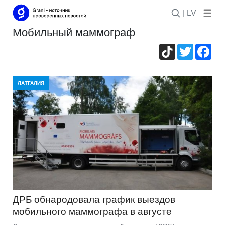
| LV
мобильный маммограф
TikTok
Twitter
Fac
ЛАТГАЛИЯ
ДРБ обнародовала график выездов
мобильного маммографа в августе