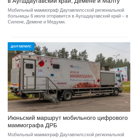
в Аугшдаугавский край, Демене и Малту
Мобильный маммограф Даугавпилсской региональной
больницы 6 июля отправится в Аугшдаугавский край – в
Силене, Демене и Медуми.
ДАУГАВПИЛС
Июньский маршрут мобильного цифрового
маммографа ДРБ
Мобильный маммограф Даугавпилсской региональной