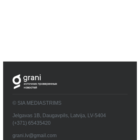
© SIA MEDIASTRIMS
Jelgavas 1B, Daugavpils, Latvija, LV-5404
(+371) 65435420
grani.lv@gmail.com