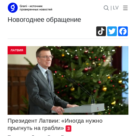
| LV
новогоднее обращение
TikTok
Twitter
Fac
ЛАТВИЯ
Президент Латвии: «Иногда нужно
прыгнуть на грабли»
3