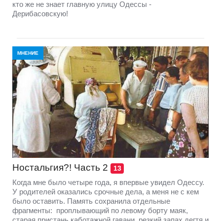
кто же не знает главную улицу Одессы -
Дерибасовскую!
МНЕНИЕ
Ностальгия?! Часть 2
13
Когда мне было четыре года, я впервые увидел Одессу.
У родителей оказались срочные дела, а меня не с кем
было оставить. Память сохранила отдельные
фрагменты: проплывающий по левому борту маяк,
старая пристань каботажной гавани, резкий запах дегтя и