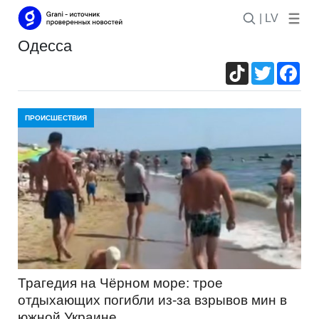
| LV
одесса
TikTok
Twitter
Fac
ПРОИСШЕСТВИЯ
Трагедия на Чёрном море: трое
отдыхающих погибли из-за взрывов мин в
южной Украине