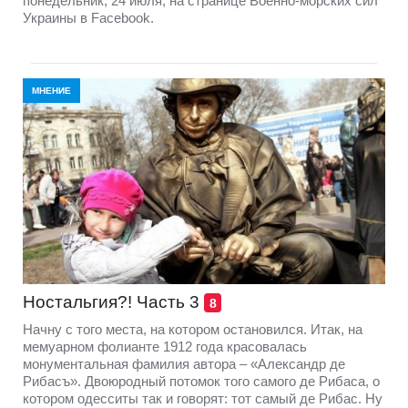
понедельник, 24 июля, на странице Военно-морских сил
Украины в Facebook.
МНЕНИЕ
Ностальгия?! Часть 3
8
Начну с того места, на котором остановился. Итак, на
мемуарном фолианте 1912 года красовалась
монументальная фамилия автора – «Александр де
Рибасъ». Двоюродный потомок того самого де Рибаса, о
котором одесситы так и говорят: тот самый де Рибас. Ну