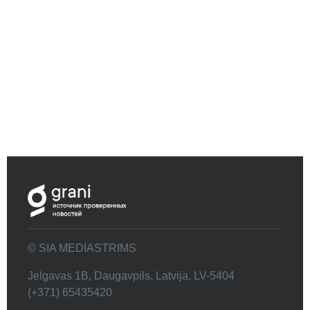
© SIA MEDIASTRIMS
Jelgavas 1B, Daugavpils, Latvija, LV-5404
(+371) 65435420