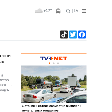
+17°
| LV
TikTok
Twitter
Facebook
песни
ых
 и
рство
ываться
ыщут,