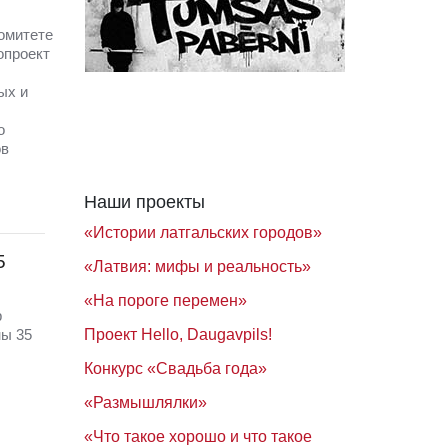
омитете
опроект
ых и
о
ов
Наши проекты
«Истории латгальских городов»
5
«Латвия: мифы и реальность»
«На пороге перемен»
р
Проект Hello, Daugavpils!
ны 35
Конкурс «Свадьба года»
«Размышлялки»
«Что такое хорошо и что такое