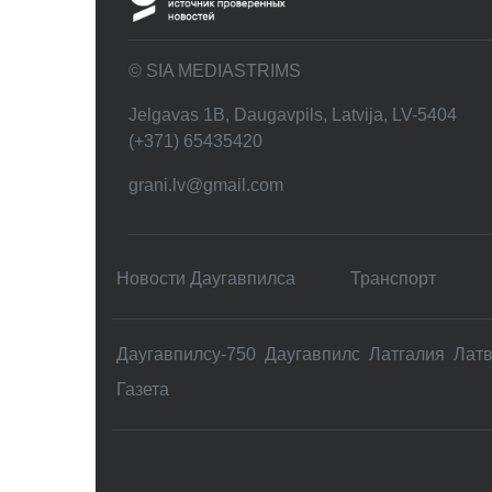
© SIA MEDIASTRIMS
Jelgavas 1B, Daugavpils, Latvija, LV-5404
(+371) 65435420
grani.lv@gmail.com
Новости Даугавпилса
Транспорт
Даугавпилсу-750
Даугавпилс
Латгалия
Лат
Газета