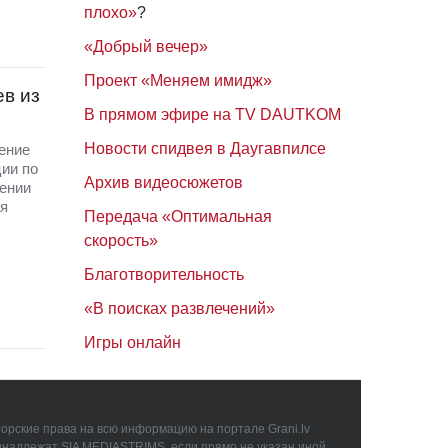
плохо»
?
«Добрый вечер»
Проект «Меняем имидж»
в из
В прямом эфире на TV DAUTKOM
Новости спидвея в Даугавпилсе
ение
ии по
Архив видеосюжетов
щении
ая
Передача «Оптимальная
скорость»
Благотворительность
«В поисках развлечений»
Игры онлайн
орские права на всю информацию на портале Grani.lv
инадлежат SIA MEDIASTRIMS, если прямо не указан иной