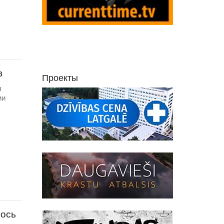
в
Проекты
ы
ии
лось