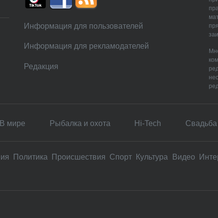
пр
мат
Информация для пользователей
пря
заи
Информация для рекламодателей
Мне
ком
Редакция
ре
нес
ред
В мире
Рыбалка и охота
Hi-Tech
Свадьбa
вия
Политика
Происшествия
Спорт
Культура
Видео
Инте