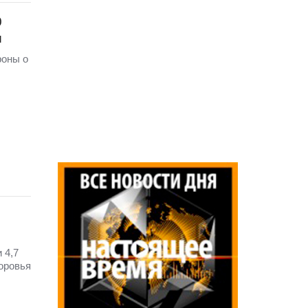
0
ы
роны о
 4,7
оровья