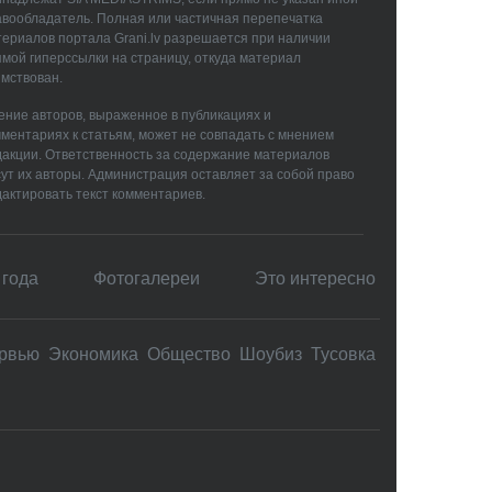
авообладатель. Полная или частичная перепечатка
ериалов портала Grani.lv разрешается при наличии
мой гиперссылки на страницу, откуда материал
мствован.
ние авторов, выраженное в публикациях и
ментариях к статьям, может не совпадать с мнением
дакции. Ответственность за содержание материалов
ут их авторы. Администрация оставляет за собой право
актировать текст комментариев.
 года
Фотогалереи
Это интересно
рвью
Экономика
Общество
Шоубиз
Тусовка