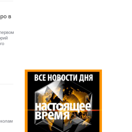
ро в
первом
орий
го
школам