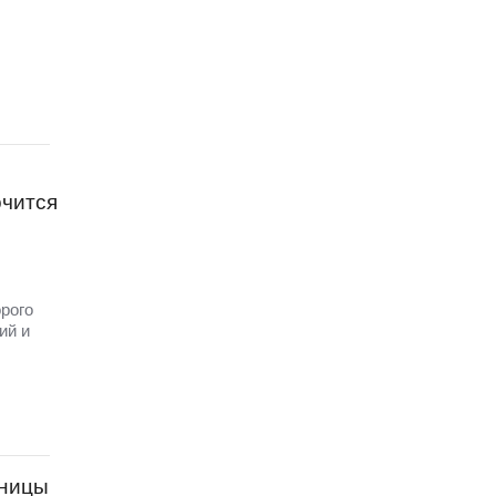
чится
рого
ий и
ьницы