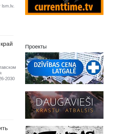
lsm.lv.
 край
Проекты
гавском
я
26-2030
ить