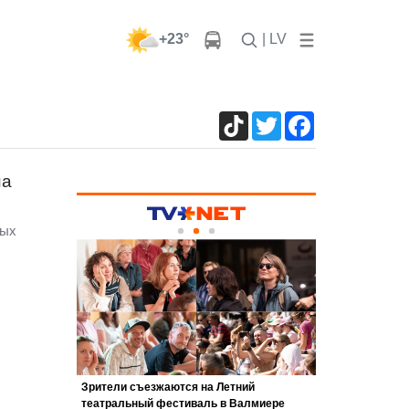
+23°
| LV
TikTok
Twitter
Facebook
на
вых