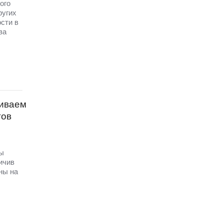
ого
ругих
сти в
ва
чиваем
тов
мы
ичив
ны на