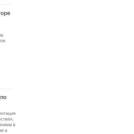
торе
на
али
 по
зентация
ства»,
ением в
ия и