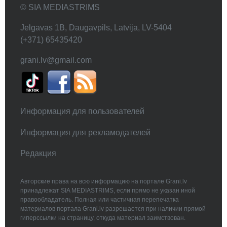
© SIA MEDIASTRIMS
Jelgavas 1B, Daugavpils, Latvija, LV-5404
(+371) 65435420
grani.lv@gmail.com
Информация для пользователей
Информация для рекламодателей
Редакция
Авторские права на всю информацию на портале Grani.lv
принадлежат SIA MEDIASTRIMS, если прямо не указан иной
правообладатель. Полная или частичная перепечатка
материалов портала Grani.lv разрешается при наличии прямой
гиперссылки на страницу, откуда материал заимствован.