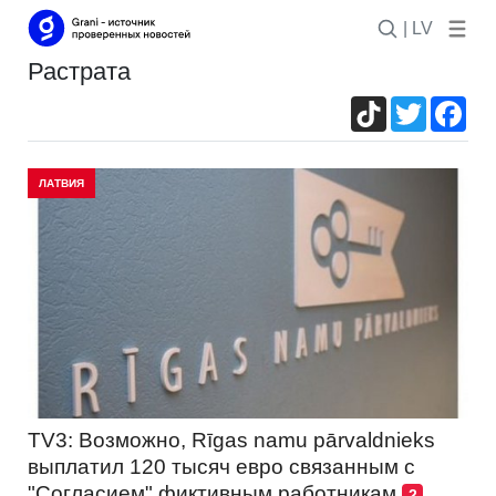
| LV
растрата
TikTok
Twitter
Fac
ЛАТВИЯ
TV3: Возможно, Rīgas namu pārvaldnieks
выплатил 120 тысяч евро связанным с
"Согласием" фиктивным работникам
2