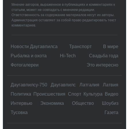
Мнение авторов, выраженное в публикациях и комментариях к
статьям, может не совпадать с мнением редакции.
Ответственность за содержание материалов несут их авторы.
Администрация оставляет за собой право редактировать текст
комментариев.
Новости Даугавпилса
Транспорт
В мире
Рыбалка и охота
Hi-Tech
Свадьбa года
Фотогалереи
Это интересно
Даугавпилсу-750
Даугавпилс
Латгалия
Латвия
Политика
Происшествия
Спорт
Культура
Видео
Интервью
Экономика
Общество
Шоубиз
Тусовка
Газета